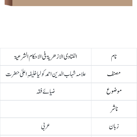
نام
الفتاوی الازھریۃ فی الاحکام الشرعیۃ
مصنف
علامہ شہاب الدین احمد کولیا خلیفہِ اعلیٰ حضرت
موضوع
ضیائے فقہ
ناشر
زبان
عربی