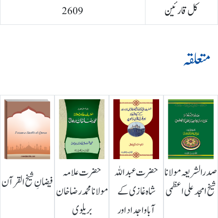
کل قارئین
2609
متعلقہ
صدرالشریعہ مولانا
حضرت عبداللہ
حضرت علامہ
فیضانِ شیخ القرآن
شیخ امجد علی اعظمی
شاہ غازی کے
مولانا محمد رضا خان
آباواجداد اور
بریلوی