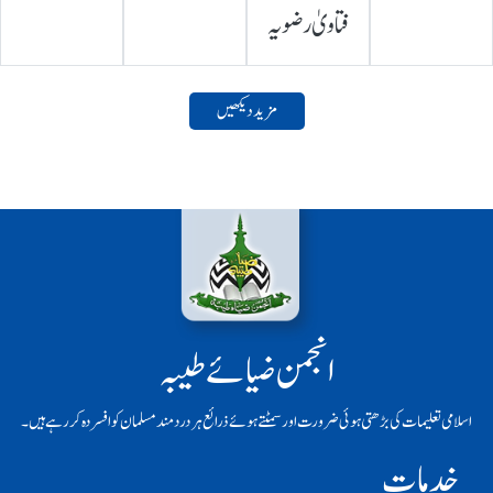
فتاویٰ رضویہ
مزید دیکھیں
انجمن ضیائے طیبہ
اسلامی تعلیمات کی بڑھتی ہوئی ضرورت اور سمٹتے ہوئے ذرائع ہر دردمند مسلمان کو افسردہ کر رہے ہیں۔
خدمات