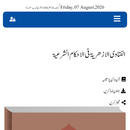
/ Friday, 07 August,2026
الفتاوی الازھریۃ فی الاحکام الشرعیۃ
ڈاؤن لوڈ کریں
شیئر کریں