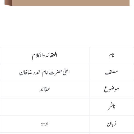
نام
العقائد والکلام
مصنف
اعلیٰ حضرت امام احمد رضا خان
موضوع
عقائد
ناشر
زبان
اردو