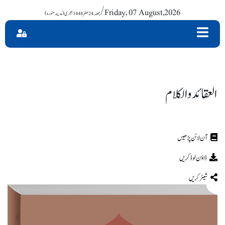
/ Friday, 07 August,2026
العقائد والکلام
ڈاؤن لوڈ کریں
شیئر کریں