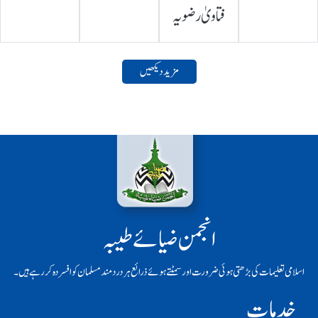
فتاویٰ رضویہ
مزید دیکھیں
انجمن ضیائے طیبہ
اسلامی تعلیمات کی بڑھتی ہوئی ضرورت اور سمٹتے ہوئے ذرائع ہر دردمند مسلمان کو افسردہ کر رہے ہیں۔
خدمات