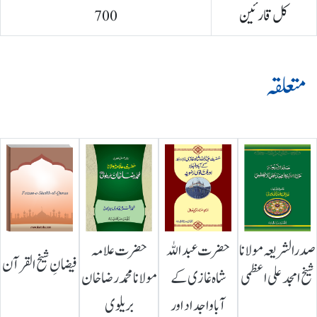
کل قارئین
700
متعلقہ
صدرالشریعہ مولانا
حضرت عبداللہ
حضرت علامہ
فیضانِ شیخ القرآن
شیخ امجد علی اعظمی
شاہ غازی کے
مولانا محمد رضا خان
آباواجداد اور
بریلوی