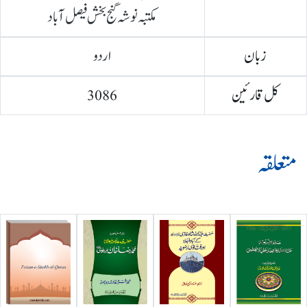
مکتبہ نوشہ گنج بخش فیصل آباد
زبان
اردو
کل قارئین
3086
متعلقہ