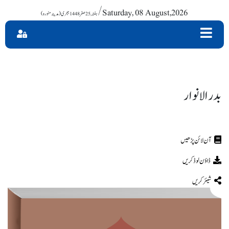
/ Saturday, 08 August,2026
بدر الانوار
ڈاؤن لوڈ کریں
شیئر کریں