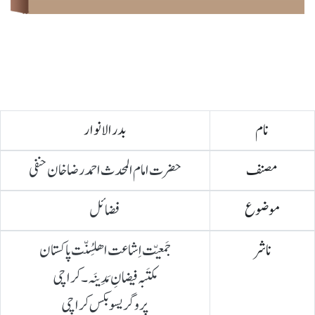
نام
بدر الانوار
مصنف
حضرت امام المحدث احمد رضا خان حنفی
موضوع
فضائل
ناشر
جَمعیّت اِشاعت اھلِسُنّت پاکستان
مکتَبہ فیضانِ مَدِینَہ۔ کراچی
پروگریسو بکس کراچی