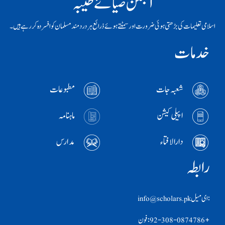
انجمن ضیائے طیبہ
اسلامی تعلیمات کی بڑھتی ہوئی ضرورت اور سمٹتے ہوئے ذرائع ہر دردمند مسلمان کو افسردہ کر رہے ہیں۔
خدمات
شعبہ جات
مطبوعات
اپیلی کیشن
ماہنامہ
دارالافتاء
مدارس
رابطہ
:ای ميل info@scholars.pk
+92-308-0874786 :فون