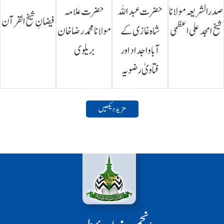
صدرالشریعہ مولانا
حضرت عبداللہ
حضرت علامہ
فیضانِ شیخ القرآن
شیخ امجد علی اعظمی
شاہ غازی کے
مولانا محمد رضا خان
آباواجداد اور
بریلوی
فتاویٰ رضویہ
مزید دیکھیں