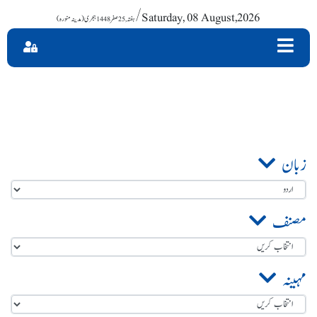
/ Saturday, 08 August,2026
زبان
مصنف
مہینہ