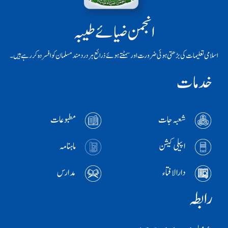
انجمن ضیائے طیبہ
اسلامی تعلیمات کی بڑھتی ہوئی ضرورت اور سمٹتے ہوئے ذرائع ہر دردمند مسلمان کو افسردہ کر رہے ہیں۔
خدمات
شعبہ جات
مطبوعات
اپیلی کیشن
ماہنامہ
دارالافتاء
مدارس
رابطہ