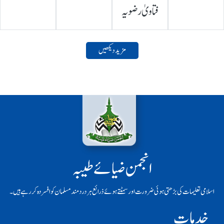
فتاویٰ رضویہ
مزید دیکھیں
انجمن ضیائے طیبہ
اسلامی تعلیمات کی بڑھتی ہوئی ضرورت اور سمٹتے ہوئے ذرائع ہر دردمند مسلمان کو افسردہ کر رہے ہیں۔
خدمات