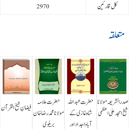
کل قارئین
2970
متعلقہ
صدرالشریعہ مولانا
حضرت عبداللہ
حضرت علامہ
فیضانِ شیخ القرآن
شیخ امجد علی اعظمی
شاہ غازی کے
مولانا محمد رضا خان
آباواجداد اور
بریلوی