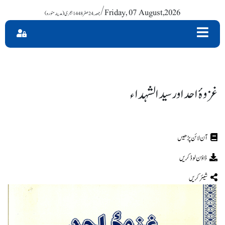
/ Friday, 07 August,2026
غزوۂ احد اور سید الشہداء
ڈاؤن لوڈ کریں
شیئر کریں