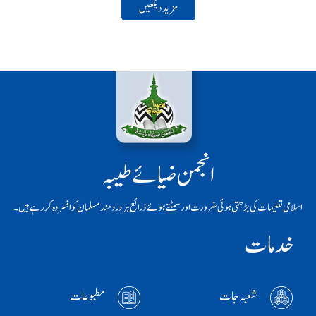
مزید دیکھیں
انجمن ضیائے طیبہ
اسلامی تعلیمات کی بڑھتی ہوئی ضرورت اور سمٹتے ہوئے ذرائع ہر دردمند مسلمان کو افسردہ کر رہے ہیں۔
خدمات
شعبہ جات
مطبوعات