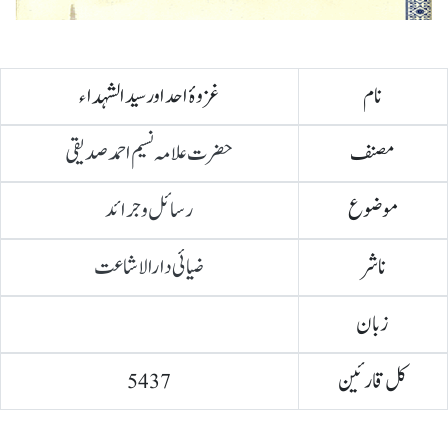
نام
غزوۂ احد اور سید الشہداء
مصنف
حضرت علامہ نسیم احمد صدیقی
موضوع
رسائل و جرائد
ناشر
ضیائی دارالاشاعت
زبان
کل قارئین
5437