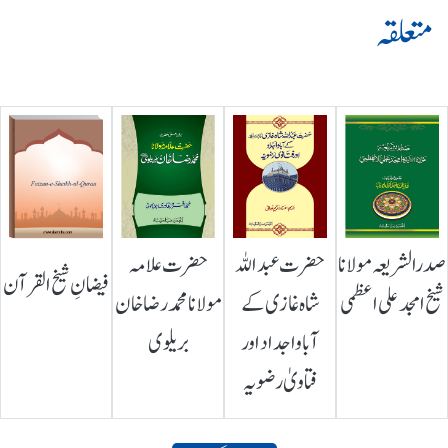
متعلقہ
صدرالشریعہ مولانا
حضرت عبداللہ
حضرت علامہ
فیضانِ شیخ القرآن
شیخ امجد علی اعظمی
شاہ غازی کے
مولانا محمد رضا خان
آباواجداد اور
بریلوی
فتاویٰ رضویہ