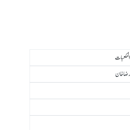
لمکعبات
 رضا خان