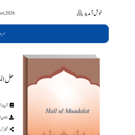
خوش آمدید
ust,2026
سرو
حل الم
ڈاؤن ل
شیئر کر