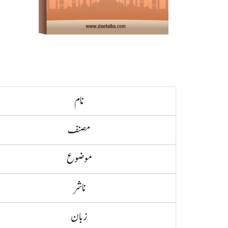
نام
مصنف
موضوع
ناشر
زبان