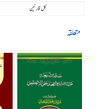
کل قارئین
متعلقہ