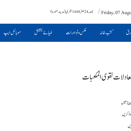
/ Friday, 07 Aug
جمعہ , 24 صفر 1448 ہجری (مدینہ منورہ)
رق
کتب خانہ
عکس و نوادرات
ضیائے بخشش
موبائل ایپ
عادلات لقوی المکعبات
وڈ کریں
یں