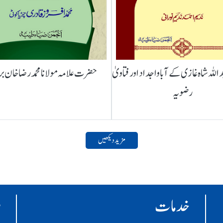
لہ شاہ غازی کے آباواجداد اور فتاویٰ
حضرت علامہ مولانا محمد رضا خان ب
رضویہ
مزید دیکھیں
خدمات
ر