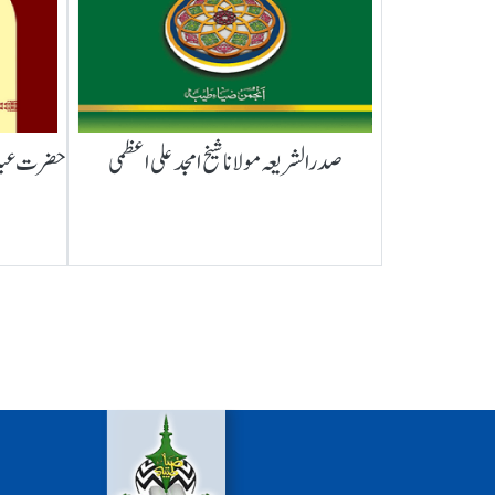
صدرالشریعہ مولانا شیخ امجد علی اعظمی
حضرت عبدال