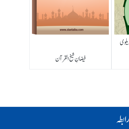
ریلوی
فیضانِ شیخ القرآن
ابطہ