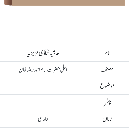
نام
حاشیہ فتاوٰی عزیزیہ
مصنف
اعلیٰ حضرت امام احمد رضا خان
موضوع
ناشر
زبان
فارسی