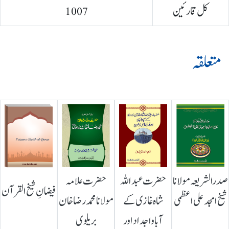
کل قارئین
1007
متعلقہ
صدرالشریعہ مولانا
حضرت عبداللہ
حضرت علامہ
فیضانِ شیخ القرآن
شیخ امجد علی اعظمی
شاہ غازی کے
مولانا محمد رضا خان
آباواجداد اور
بریلوی