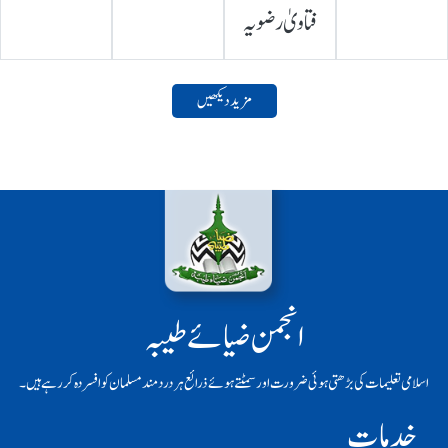
فتاویٰ رضویہ
مزید دیکھیں
انجمن ضیائے طیبہ
اسلامی تعلیمات کی بڑھتی ہوئی ضرورت اور سمٹتے ہوئے ذرائع ہر دردمند مسلمان کو افسردہ کر رہے ہیں۔
خدمات