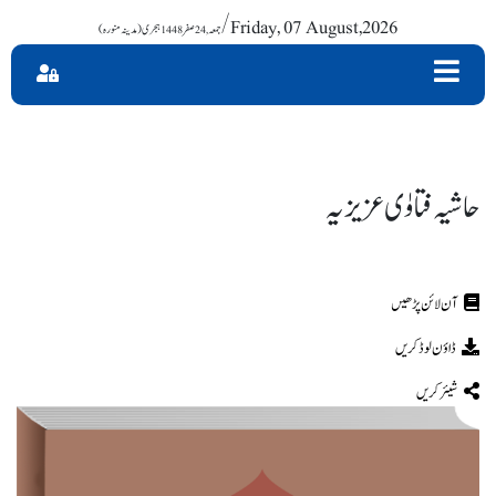
/ Friday, 07 August,2026
حاشیہ فتاوٰی عزیزیہ
ڈاؤن لوڈ کریں
شیئر کریں