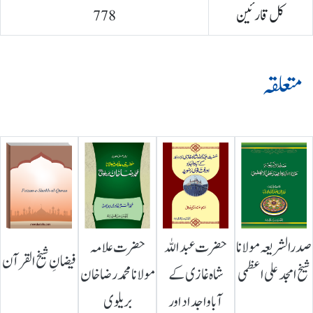
کل قارئین
778
متعلقہ
صدرالشریعہ مولانا
حضرت عبداللہ
حضرت علامہ
فیضانِ شیخ القرآن
شیخ امجد علی اعظمی
شاہ غازی کے
مولانا محمد رضا خان
آباواجداد اور
بریلوی