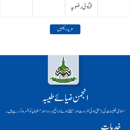
فتاویٰ رضویہ
مزید دیکھیں
انجمن ضیائے طیبہ
اسلامی تعلیمات کی بڑھتی ہوئی ضرورت اور سمٹتے ہوئے ذرائع ہر دردمند مسلمان کو افسردہ کر رہے ہیں۔
خدمات