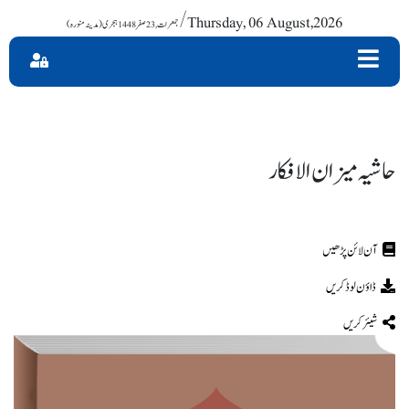
/ Thursday, 06 August,2026
حاشیہ میزان الافکار
ڈاؤن لوڈ کریں
شیئر کریں