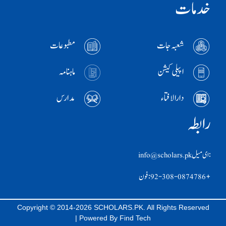
خدمات
شعبہ جات
مطبوعات
اپیلی کیشن
ماہنامہ
دارالافتاء
مدارس
رابطہ
:ای ميل info@scholars.pk
+92-308-0874786 :فون
Copyright © 2014-2026 SCHOLARS.PK. All Rights Reserved
| Powered By
Find Tech