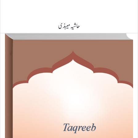
حاشیہ میبذی