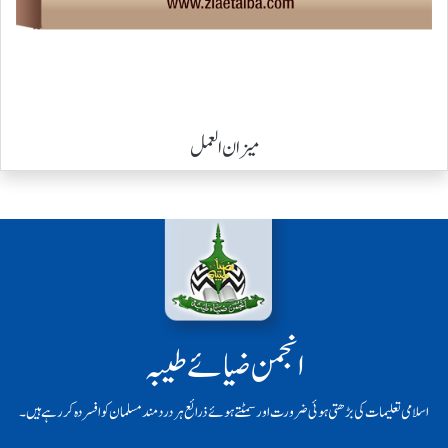
میزان العمل
انجمن ضیائے طیبہ
اسلامی تعلیمات کی بڑھتی ہوئی ضرورت اور سمٹتے ہوئے ذرائع ہر دردمند مسلمان کو افسردہ کر رہے ہیں۔