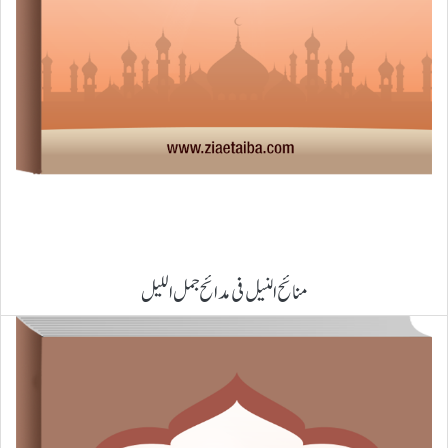
منائح النیل فی مدائح جمل اللیل