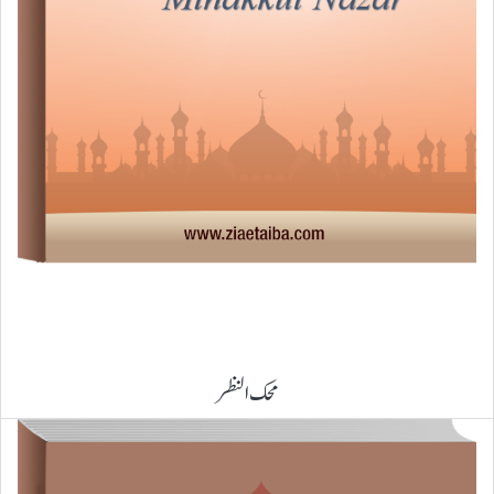
محک النظر