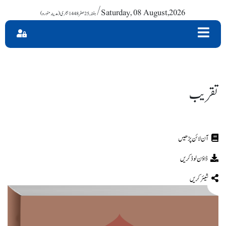
/ Saturday, 08 August,2026
تقریب
ڈاؤن لوڈ کریں
شیئر کریں