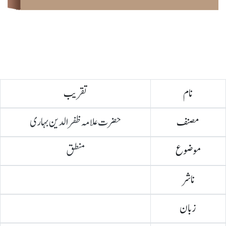
نام
تقریب
مصنف
حضرت علامہ ظفرالدین بہاری
موضوع
منطق
ناشر
زبان