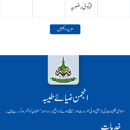
فتاویٰ رضویہ
مزید دیکھیں
انجمن ضیائے طیبہ
اسلامی تعلیمات کی بڑھتی ہوئی ضرورت اور سمٹتے ہوئے ذرائع ہر دردمند مسلمان کو افسردہ کر رہے ہیں۔
خدمات