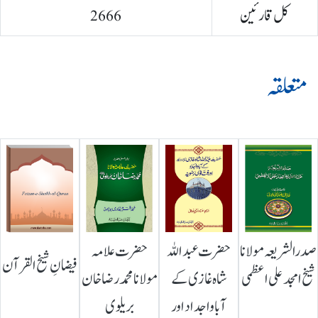
کل قارئین
2666
متعلقہ
صدرالشریعہ مولانا
حضرت عبداللہ
حضرت علامہ
فیضانِ شیخ القرآن
شیخ امجد علی اعظمی
شاہ غازی کے
مولانا محمد رضا خان
آباواجداد اور
بریلوی