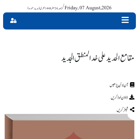
/ Friday, 07 August,2026
مقامع الحدید علی خد المنطق الجدید
ڈاؤن لوڈ کریں
شیئر کریں