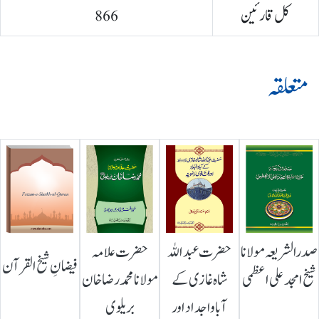
کل قارئین
866
متعلقہ
صدرالشریعہ مولانا
حضرت عبداللہ
حضرت علامہ
فیضانِ شیخ القرآن
شیخ امجد علی اعظمی
شاہ غازی کے
مولانا محمد رضا خان
آباواجداد اور
بریلوی