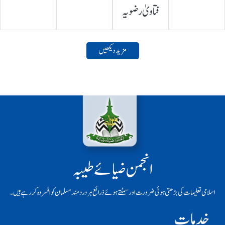
فتاویٰ رضویہ
مزید دیکھیں
انجمن ضیائے طیبہ
اسلامی تعلیمات کی بڑھتی ہوئی ضرورت اور سمٹتے ہوئے ذرائع ہر دردمند مسلمان کو افسردہ کر رہے ہیں۔
خدمات