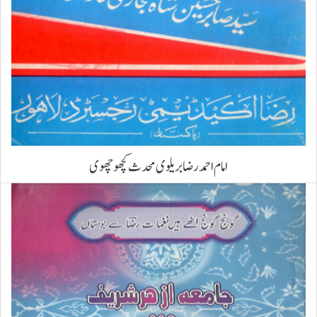
امام احمد رضا بریلوی محدث کچھوچھوی