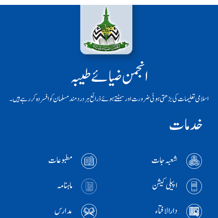
انجمن ضیائے طیبہ
اسلامی تعلیمات کی بڑھتی ہوئی ضرورت اور سمٹتے ہوئے ذرائع ہر دردمند مسلمان کو افسردہ کر رہے ہیں۔
خدمات
شعبہ جات
مطبوعات
اپیلی کیشن
ماہنامہ
دارالافتاء
مدارس