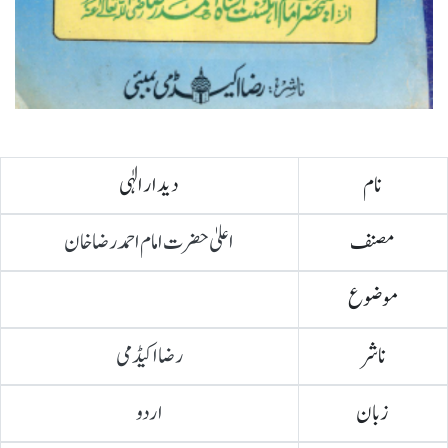
نام
دیدار الٰہی
مصنف
اعلیٰ حضرت امام احمد رضا خان
موضوع
ناشر
رضا اکیڈمی
زبان
اردو