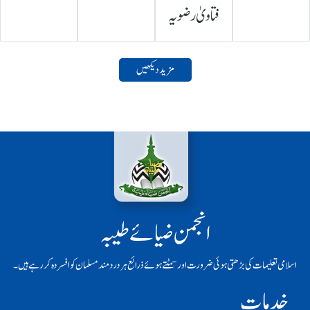
فتاویٰ رضویہ
مزید دیکھیں
انجمن ضیائے طیبہ
اسلامی تعلیمات کی بڑھتی ہوئی ضرورت اور سمٹتے ہوئے ذرائع ہر دردمند مسلمان کو افسردہ کر رہے ہیں۔
خدمات