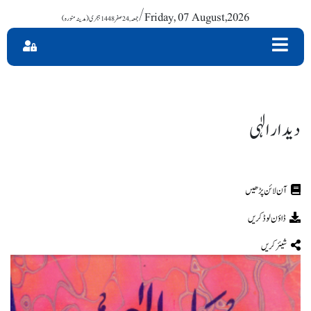
/ Friday, 07 August,2026
دیدار الٰہی
ڈاؤن لوڈ کریں
شیئر کریں