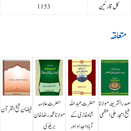
کل قارئین
1153
متعلقہ
صدرالشریعہ مولانا
حضرت عبداللہ
حضرت علامہ
فیضانِ شیخ القرآن
شیخ امجد علی اعظمی
شاہ غازی کے
مولانا محمد رضا خان
آباواجداد اور
بریلوی