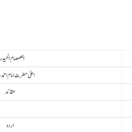
الصمصام الحید
اعلیٰ حضرت امام احمد
عقائد
اردو