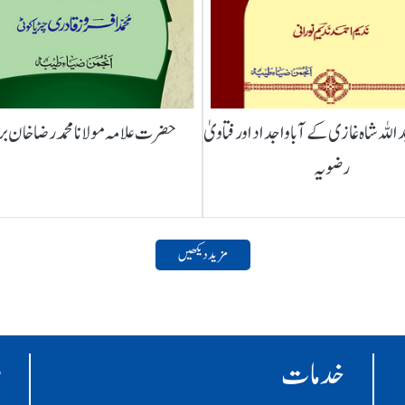
لہ شاہ غازی کے آباواجداد اور فتاویٰ
حضرت علامہ مولانا محمد رضا خان ب
رضویہ
مزید دیکھیں
خدمات
ر