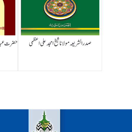
صدرالشریعہ مولانا شیخ امجد علی اعظمی
حضرت عبدال