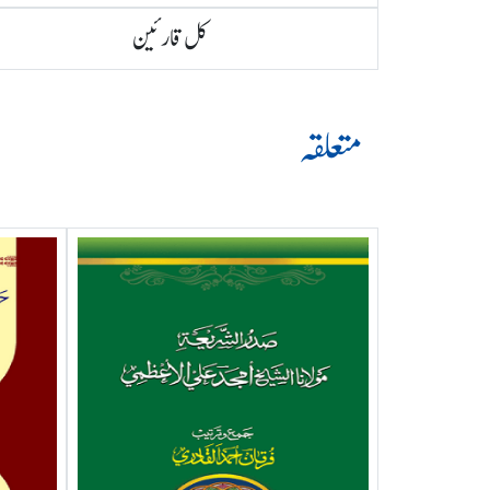
کل قارئین
متعلقہ