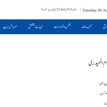
/ Saturday, 08 A
ہفتہ , 25 صفر 1448 ہجری (مدینہ منورہ)
رق
کتب خانہ
عکس و نوادرات
ضیائے بخشش
موبائل ایپ
م الحیدری
وڈ کریں
یں