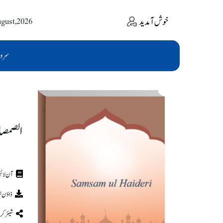
خوش آمدید
ugust,2026
سرو
الصمصا
ڈاؤن ل
شیئر کر