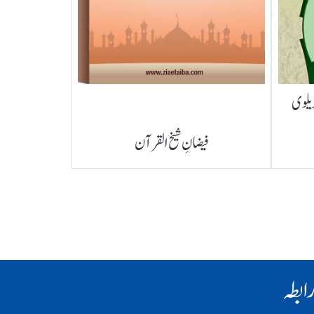
ریلوی
فیضانِ شیخ القرآن
ابطہ