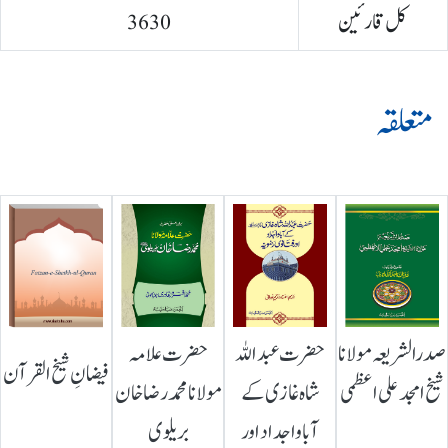
کل قارئین
3630
متعلقہ
صدرالشریعہ مولانا
حضرت عبداللہ
حضرت علامہ
فیضانِ شیخ القرآن
شیخ امجد علی اعظمی
شاہ غازی کے
مولانا محمد رضا خان
آباواجداد اور
بریلوی