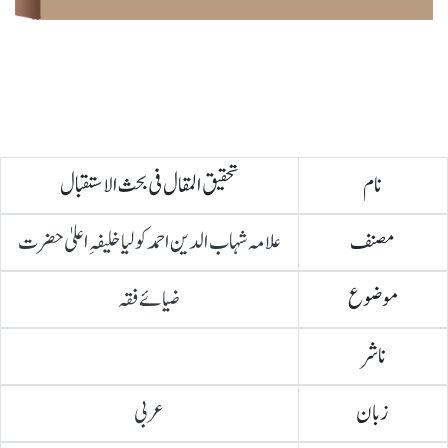
نام
تحقیق المقال فی بحث الاستقبال
مصنف
علامہ شہاب الدین احمد کولیا خلیفہِ اعلیٰ حضرت
موضوع
ضیائے فقہ
ناشر
زبان
عربی