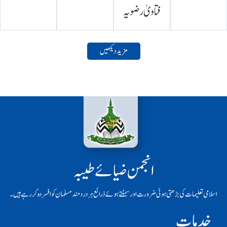
فتاویٰ رضویہ
مزید دیکھیں
انجمن ضیائے طیبہ
اسلامی تعلیمات کی بڑھتی ہوئی ضرورت اور سمٹتے ہوئے ذرائع ہر دردمند مسلمان کو افسردہ کر رہے ہیں۔
خدمات