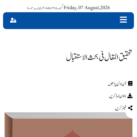
/ Friday, 07 August,2026
تحقیق المقال فی بحث الاستقبال
ڈاؤن لوڈ کریں
شیئر کریں