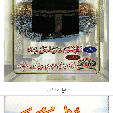
ضیائے طواف