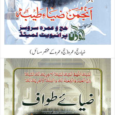
ضیاء حج و عمرہ (حج و عمرہ کے مختصر مسائل)