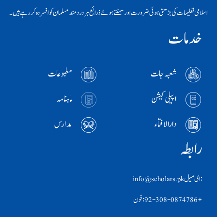
اسلامی تعلیمات کی بڑھتی ہوئی ضرورت اور سمٹتے ہوئے ذرائع ہر دردمند مسلمان کو افسردہ کر رہے ہیں۔
خدمات
شعبہ جات
مطبوعات
اپیلی کیشن
ماہنامہ
دارالافتاء
مدارس
رابطہ
:ای ميل info@scholars.pk
+92-308-0874786 :فون