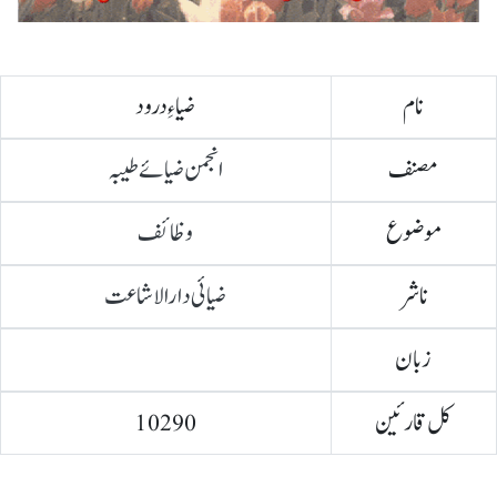
نام
ضیاءِ درود
مصنف
انجمن ضیائے طیبہ
موضوع
وظائف
ناشر
ضیائی دارالاشاعت
زبان
کل قارئین
10290