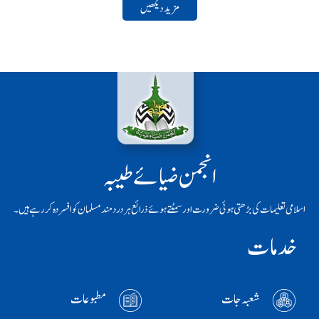
مزید دیکھیں
انجمن ضیائے طیبہ
اسلامی تعلیمات کی بڑھتی ہوئی ضرورت اور سمٹتے ہوئے ذرائع ہر دردمند مسلمان کو افسردہ کر رہے ہیں۔
خدمات
شعبہ جات
مطبوعات