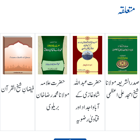
متعلقہ
صدرالشریعہ مولانا
حضرت عبداللہ
حضرت علامہ
فیضانِ شیخ القرآن
شیخ امجد علی اعظمی
شاہ غازی کے
مولانا محمد رضا خان
آباواجداد اور
بریلوی
فتاویٰ رضویہ