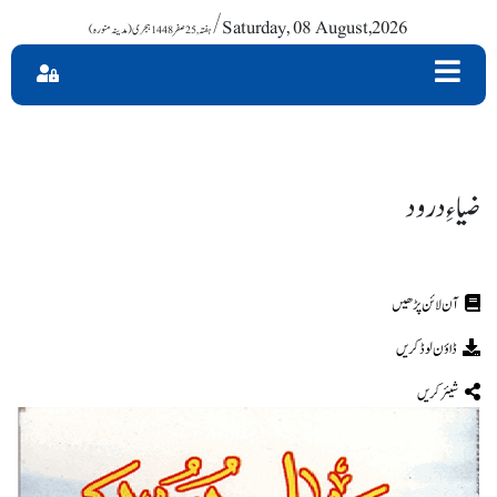
/ Saturday, 08 August,2026
ضیاءِ درود
ڈاؤن لوڈ کریں
شیئر کریں