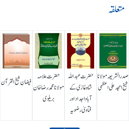
متعلقہ
صدرالشریعہ مولانا
حضرت عبداللہ
حضرت علامہ
فیضانِ شیخ القرآن
شیخ امجد علی اعظمی
شاہ غازی کے
مولانا محمد رضا خان
آباواجداد اور
بریلوی
فتاویٰ رضویہ