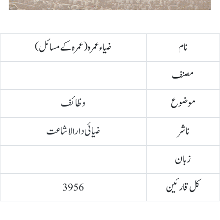
نام
ضیاء عمرہ (عمرہ کے مسائل)
مصنف
موضوع
وظائف
ناشر
ضیائی دارالاشاعت
زبان
کل قارئین
3956