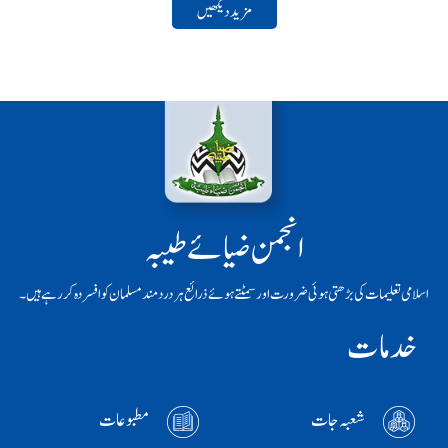
مزید دیکھیں
انجمن ضیائے طیبہ
اسلامی تعلیمات کی بڑھتی ہوئی ضرورت اور سمٹتے ہوئے ذرائع ہر دردمند مسلمان کو افسردہ کر رہے ہیں۔
خدمات
شعبہ جات
مطبوعات