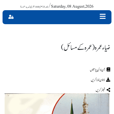
/ Saturday, 08 August,2026
ضیاء عمرہ (عمرہ کے مسائل)
ڈاؤن لوڈ کریں
شیئر کریں