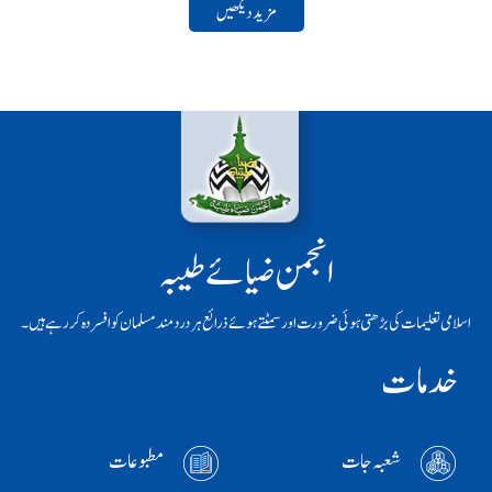
مزید دیکھیں
انجمن ضیائے طیبہ
اسلامی تعلیمات کی بڑھتی ہوئی ضرورت اور سمٹتے ہوئے ذرائع ہر دردمند مسلمان کو افسردہ کر رہے ہیں۔
خدمات
شعبہ جات
مطبوعات