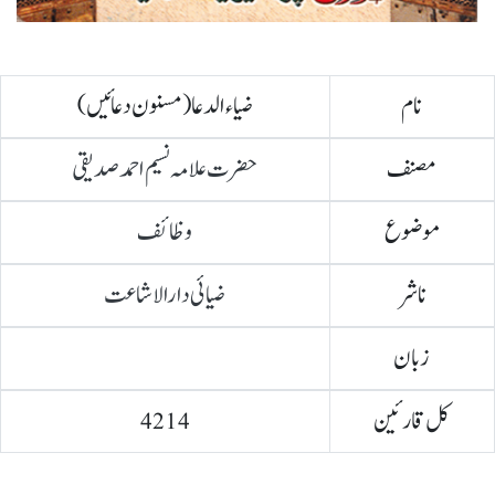
نام
ضیاء الدعا (مسنون دعائیں)
مصنف
حضرت علامہ نسیم احمد صدیقی
موضوع
وظائف
ناشر
ضیائی دارالاشاعت
زبان
کل قارئین
4214