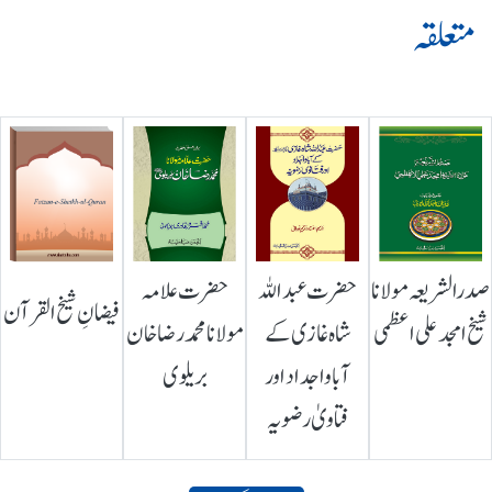
متعلقہ
صدرالشریعہ مولانا
حضرت عبداللہ
حضرت علامہ
فیضانِ شیخ القرآن
شیخ امجد علی اعظمی
شاہ غازی کے
مولانا محمد رضا خان
آباواجداد اور
بریلوی
فتاویٰ رضویہ