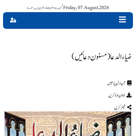
/ Friday, 07 August,2026
ضیاء الدعا (مسنون دعائیں)
ڈاؤن لوڈ کریں
شیئر کریں