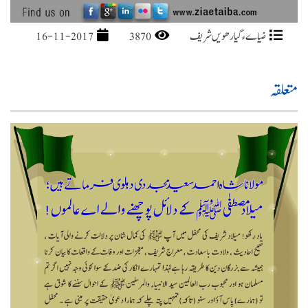
ضیاےء گیارھویں شریف
3870
16-11-2017
متعلقہ