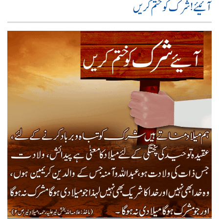
آئیئے! شرک کو ختم کریں