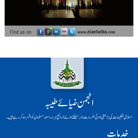
انجمن ضیائے طیبہ
اسلامی تعلیمات کی بڑھتی ہوئی ضرورت اور سمٹتے ہوئے ذرائع ہر دردمند مسلمان کو افسردہ کر رہے ہیں۔
خدمات