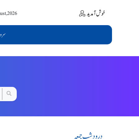
خوش آمدید
ust,2026
سرو
درودِ شبِ جمعہ