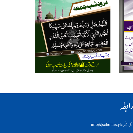
ابطہ
ی ميل info@scholars.pk