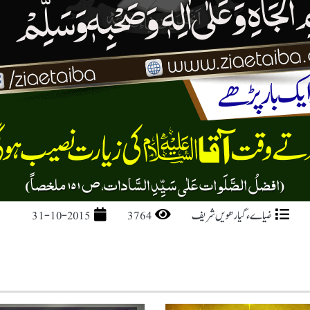
ضیاےء گیارھویں شریف
3764
31-10-2015