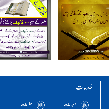
خدمات
ر
:ا
شعبہ جات
مطبوعات