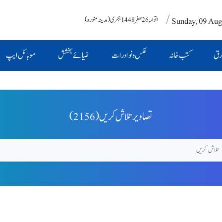
/ Sunday, 09 Aug
اتوار , 26 صفر 1448 ہجری (مدینہ منورہ)
رق
کتب خانہ
عکس و نوادرات
ضیائے بخشش
موبائل ایپ
(2156) تصاویر تلاش کریں