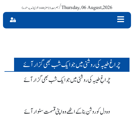
/ Thursday, 06 August,2026
چراغ طیبہ کی روشنی میں جو ایک شب بھی گزار آئے
چراغِ طیبہ کی روشنی میں جو ایک شب بھی گزار آئے
وہ دل کو روشن بنا کے اٹھے وہ اپنی قسمت سنوار آئے