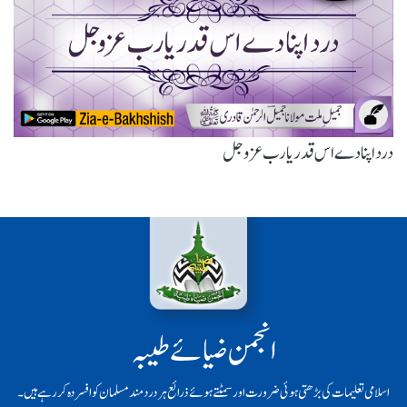
درد اپنا دے اس قدر یارب عزوجل
انجمن ضیائے طیبہ
اسلامی تعلیمات کی بڑھتی ہوئی ضرورت اور سمٹتے ہوئے ذرائع ہر دردمند مسلمان کو افسردہ کر رہے ہیں۔