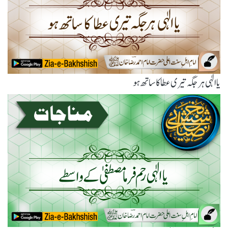
یاالٰہی ہر جگہ تیری عطا کا ساتھ ہو