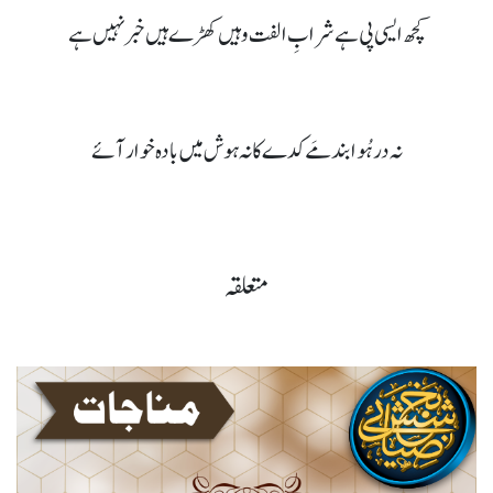
کچھ ایسی پی ہے شرابِ الفت وہیں کھڑے ہیں خبر نہیں ہے
نہ در ہُوا بند مَے کدے کا نہ ہوش میں بادہ خوار آئے
متعلقہ