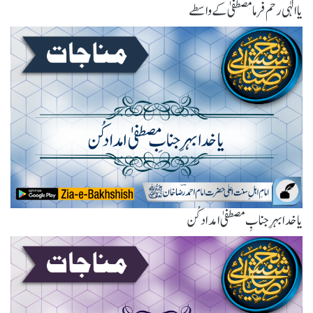
یاالٰہی رحم فرما مصطفیٰ کے واسطے
یا خدا بہرِ جنابِ مصطفیٰ امداد کُن