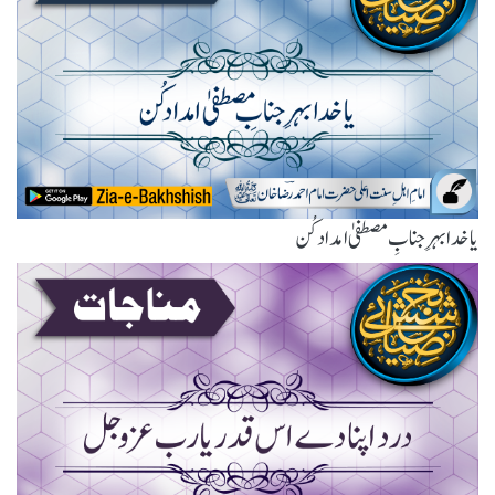
یا خدا بہرِ جنابِ مصطفیٰ امداد کُن