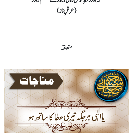
کہ اُو در قحطِ خُوش ذوقی وجودے مُغتَنَم دارد
(عرشِ ناز)
متعلقہ