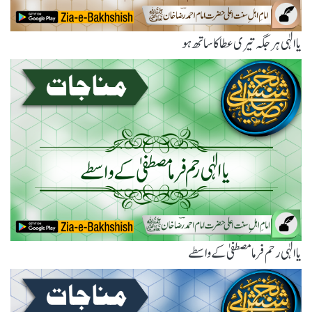
یاالٰہی ہر جگہ تیری عطا کا ساتھ ہو
یاالٰہی رحم فرما مصطفیٰ کے واسطے