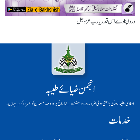
درد اپنا دے اس قدر یارب عزوجل
انجمن ضیائے طیبہ
اسلامی تعلیمات کی بڑھتی ہوئی ضرورت اور سمٹتے ہوئے ذرائع ہر دردمند مسلمان کو افسردہ کر رہے ہیں۔
خدمات