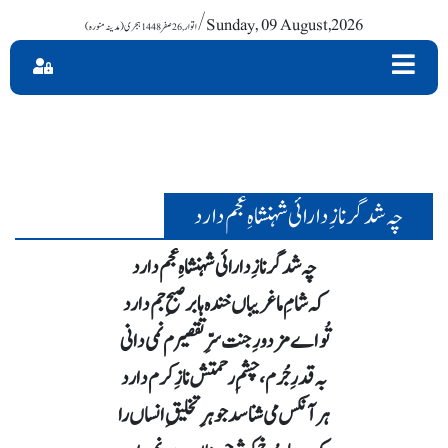
/ Sunday, 09 August,2026
چہ شد گر نازِ دارائی شہنشاہِ عجم دارد
چہ شد گر نازِ دارائی شہنشاہِ عجم دارد
کہ شامِ ما غریباں خندہ ہا بر صبحِ جم دارد
تُواے مزدورِ جنت سرِّ تقصیرم نمی دانی
بہ قدرِ جُرم، چشمِ رحمتش نازِ کرم دارد
ہر آنکس می شناسد جوہرِ تخلیقِ انساں را