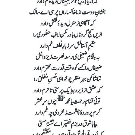
کہ در یادِ رُخِ کوثر جبیناں دیدہ نم دارد
نشانِ دوست ازما خاکساراں پُرسی اے سالک!
کہ آگاہی ز منزل دیدۂ نقشِ دارد
ازیں کج گردناں باور مکن لافِ حضُوری را
مقیمِ آستانش سر ز بارِ لُطف خم دارد
بہ ہنگامِ ضعیفی می رسد نصرت ز یزوانش
ضعیفاں را کسے کو وقتِ قدرت محترم وارد
تماشا کن بہر منظر چو خواہی حُسنِ مُطلق را
کہ عشق از دَیر ربطِ یک پرستی تا حرم دارد
ﷺ
توئی قسّامِ رحمت یا محمد
چوں سرِ محشر
کرم پروردۂ چشمت ز محرومی چہ غم دارد
بیا با شوق در بزمِ نصیؔر اے تشنۂ مستی