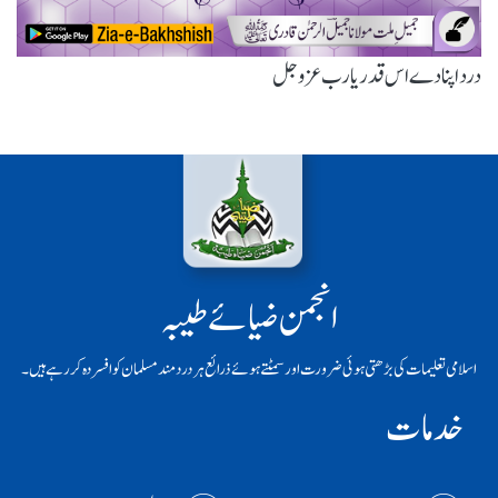
درد اپنا دے اس قدر یارب عزوجل
انجمن ضیائے طیبہ
اسلامی تعلیمات کی بڑھتی ہوئی ضرورت اور سمٹتے ہوئے ذرائع ہر دردمند مسلمان کو افسردہ کر رہے ہیں۔
خدمات