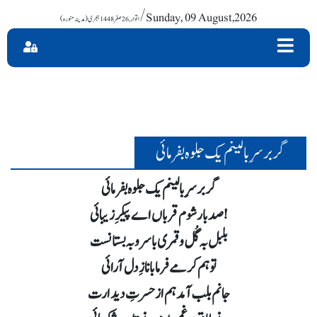
/ Sunday, 09 August,2026
گر بر سرِ بالینم یک جلوہ بفرمائی
گر بر سرِ بالینم یک جلوہ بفرمائی
صد بار شوم قرباں اے پیکرِ زیبائی!
بلبل بہ گُل و قمری با سرو بہ بستانست
تو ہم کرمے فرما با نازِ دل آرائی
جانم بلب آمد ہم از حسرتِ دیدارت