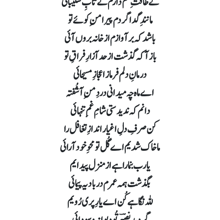
نے طاقتِ غم دارم نے تابِ شکیبائی
مانندِ گدا گردم پیرامنِ کوئے تو
باشد کہ بر آوازم از خانہ بروں آئی
باز آکہ گذشت از حد آزارِ فراقِ تو
درمانِ دلم فرما ز اعجازِ مسیحائی
اے ماہ چہ میدانی دردِ منِ آشُفتہ
دانم کہ ندیدستی شامِ غمِ تنہائی
کن صرفِ دلِ اغیار اندازِ تغافل را
ماخاک شدیم اے گُل تو محوِ خود آرائی
یا رب بنما راہے از منزل پیدایم
بگذشت ہمہ عمرم در بادیہ پیمائی
للہ نگاہے کُن اے یارِ پری رُویم