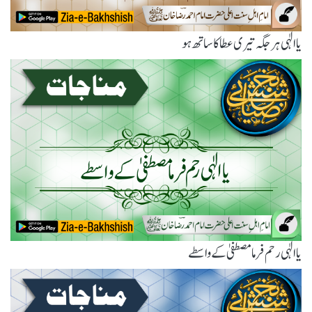
یاالٰہی ہر جگہ تیری عطا کا ساتھ ہو
یاالٰہی رحم فرما مصطفیٰ کے واسطے