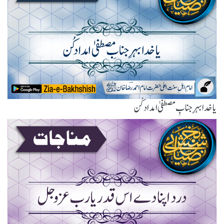
یا خدا بہرِ جنابِ مصطفیٰ امداد کُن