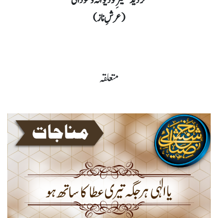
گردید نصیؔرِ تُو دیوانہ و سودائی
(عرشِ ناز)
متعلقہ