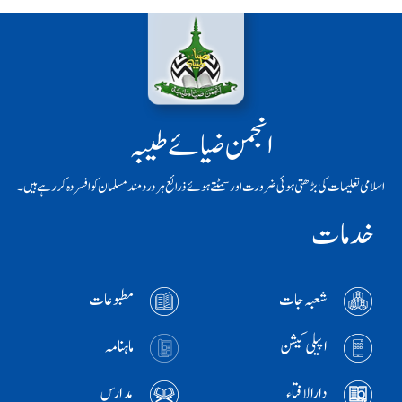
انجمن ضیائے طیبہ
اسلامی تعلیمات کی بڑھتی ہوئی ضرورت اور سمٹتے ہوئے ذرائع ہر دردمند مسلمان کو افسردہ کر رہے ہیں۔
خدمات
شعبہ جات
مطبوعات
اپیلی کیشن
ماہنامہ
دارالافتاء
مدارس