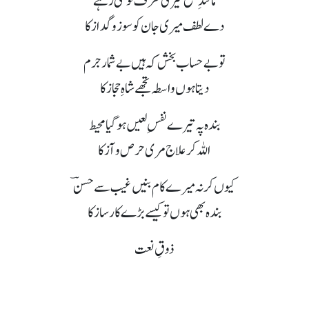
مانندِ شمع تیری طرف لَو لگی رہے
دے لطف میری جان کو سوز و گداز کا
تو بے حساب بخش کہ ہیں بے شمار جرم
دیتا ہوں واسطہ تجھے شاہِ حجاز کا
بندہ پہ تیرے نفسِ لعیں ہو گیا محیط
اللہ کر علاج مری حرص و آز کا
کیوں کر نہ میرے کام بنیں غیب سے حسنؔ
بندہ بھی ہوں تو کیسے بڑے کار ساز کا
ذوقِ نعت