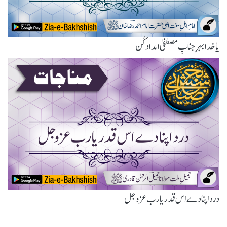
یا خدا بہرِ جنابِ مصطفیٰ امداد کُن
درد اپنا دے اس قدر یارب عزوجل