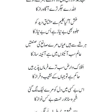
اللہ رے جگر ترے آگاہ راز کا
غش آ گیا کلیم سے مشتاقِ دید کو
جلوہ بھی بے نیاز ہے اُس بے نیاز کا
ہر شے سے ہیں عیاں مرے صانع کی صنعتیں
عالم سب آئینوں میں ہے آئینہ ساز کا
اَفلاک و ارض سب ترے فرماں پذیر ہیں
حاکم ہے تو جہاں کے نشیب و فراز کا
اس بے کسی میں دل کو مرے ٹیک لگ گئی
شُہرہ سنا جو رحمتِ بے کس نواز کا