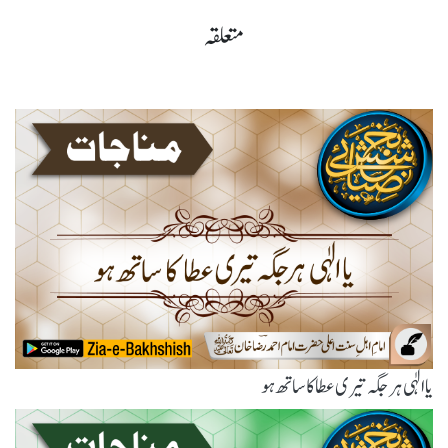
متعلقہ
یاالٰہی ہر جگہ تیری عطا کا ساتھ ہو