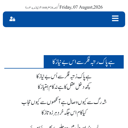
/ Friday, 07 August,2026
ہے پاک رتبہ فکر سے اس بے نیاز کا
ہے پاک رُتبہ فکر سے اُس بے نیاز کا
کچھ دخل عقل کا ہے نہ کام اِمتیاز کا
شہ رگ سے کیوں وصال ہے آنکھوں سے کیوں حجاب
کیا کام اس جگہ خردِ ہرزہ تاز کا
لب بند اور دل میں وہ جلوے بھرئے ہوئے