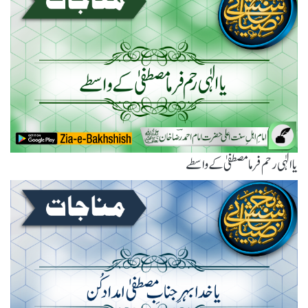
یاالٰہی رحم فرما مصطفیٰ کے واسطے