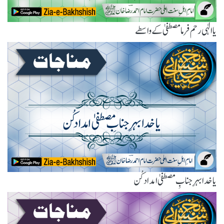
یاالٰہی رحم فرما مصطفیٰ کے واسطے
یا خدا بہرِ جنابِ مصطفیٰ امداد کُن