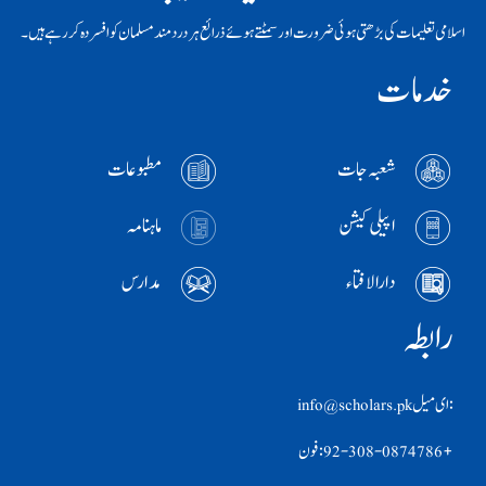
اسلامی تعلیمات کی بڑھتی ہوئی ضرورت اور سمٹتے ہوئے ذرائع ہر دردمند مسلمان کو افسردہ کر رہے ہیں۔
خدمات
شعبہ جات
مطبوعات
اپیلی کیشن
ماہنامہ
دارالافتاء
مدارس
رابطہ
:ای ميل info@scholars.pk
+92-308-0874786 :فون