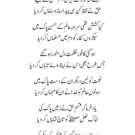
حق نے لفظ کن سی پیدا سازو ساماں کردیا
کیا کشش تھی سرورِ عالم کے حسن پاک میں
سیکڑوں کفار کو دم میں مسلماں کردیا
ہوگئی کافور ظلمت دل منور ہوگئے
جس طرح بھی اسں نے اپنا روئے تاباں کردیا
نعمت کونین دیکر ان کے دست پاک میں
دونوں عالم کو خدا نے ان کا مہماں کردیا
یاد فرماکر قسم حق نے زمیں پاک کی
خاک نعلِ مصطفےٰ کو تاجِ شاہاں کردیا