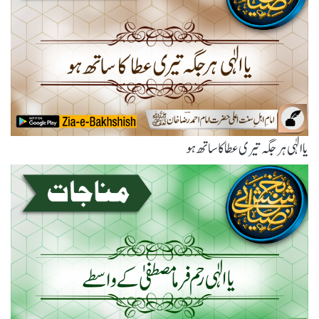
یاالٰہی ہر جگہ تیری عطا کا ساتھ ہو