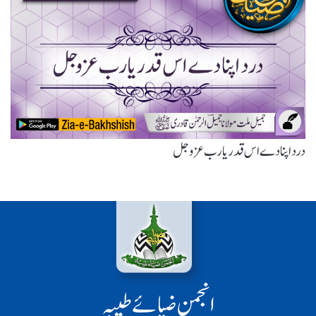
درد اپنا دے اس قدر یارب عزوجل
انجمن ضیائے طیبہ