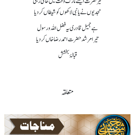
تیر نصرت ایسے نازک وقت میں حامی رہی
نجدیوں نے یا نبی لاکھوں کو شیطاں کردیا
ہے جمیل قادری یہ فضل اللہ و رسول
تیرا مرشد حضرت احمد رضا خاں کردیا
قبالۂ بخشش
متعلقہ