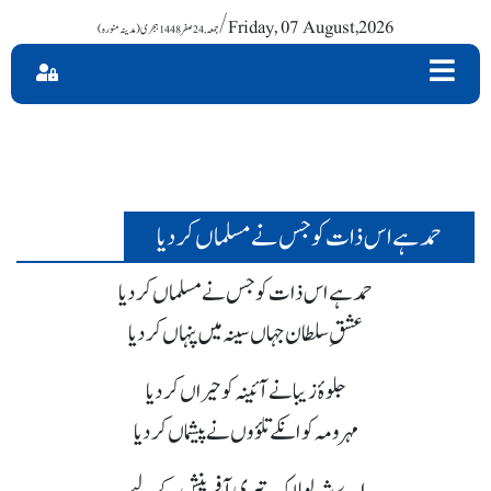
/ Friday, 07 August,2026
حمد ہے اس ذات کو جس نے مسلماں کردیا
حمد ہے اس ذات کو جس نے مسلماں کردیا
عشقِ سلطان جہاں سینہ میں پنہاں کردیا
جلوۂ زیبانےآئینہ کو حیراں کردیا
مہرومہ کو انکے تلؤوں نے پیشماں کردیا
اے شہ لولاک تیری آفرینش کے لیے