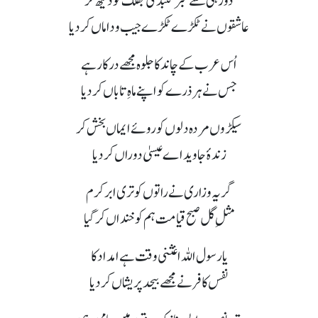
دورہی سےسبزگنبد کی جھلک کو دیکھ کر
عاشقوں نے ٹکڑے ٹکڑے جیب و داماں کردیا
اُس عرب کے چاند کا جلوہ مجھے درکار ہے
جس نے ہر ذرے کو اپنے ماہِ تاباں کردیا
سیکڑوں مردہ دلوں کو روئے ایماں بخش کر
زندۂ جاوید اے عیسیٰ دوراں کردیا
گریہ وزاری نے راتوں کو تری ابرکرم
مثلِ گل صبح قیامت ہم کو خنداں کرگیا
یارسول اللہ اغثنی وقت ہے امداد کا
نفس کافر نے مجھے بیحد پریشاں کردیا