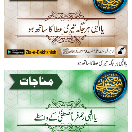
یاالٰہی ہر جگہ تیری عطا کا ساتھ ہو