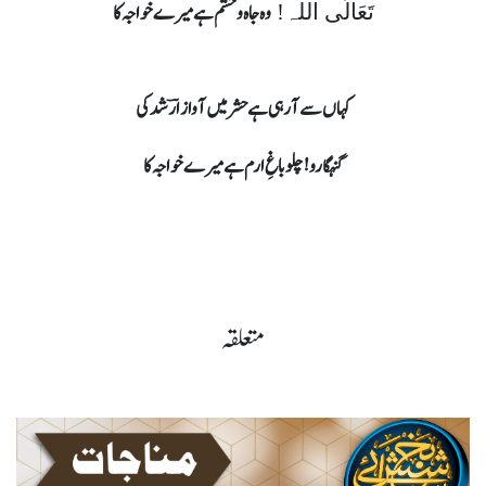
وہ جاہ وحشم ہے میرے خواجہ کا
تَعَالَی اللہ!
کہاں سے آ رہی ہے حشر میں آواز ارؔشد کی
گنہگارو! چلو باغِ ارم ہے میرے خواجہ کا
متعلقہ