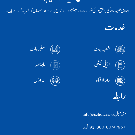
اسلامی تعلیمات کی بڑھتی ہوئی ضرورت اور سمٹتے ہوئے ذرائع ہر دردمند مسلمان کو افسردہ کر رہے ہیں۔
خدمات
شعبہ جات
مطبوعات
اپیلی کیشن
ماہنامہ
دارالافتاء
مدارس
رابطہ
:ای ميل info@scholars.pk
+92-308-0874786 :فون