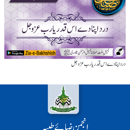
درد اپنا دے اس قدر یارب عزوجل
انجمن ضیائے طیبہ