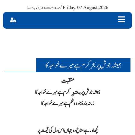
/ Friday, 07 August,2026
ہمیشہ جوش پر بحرِ کرم ہے میرے خواجہ کا
منقبت
ہمیشہ جوش پر
کرم ہے میرے خواجہ کا
بحرِ
زمانہ بندۂ جود و نعم ہے میرے خواجہ کا
نچھاور ہے متاعِ دوجہاں اس دل کی قیمت پر