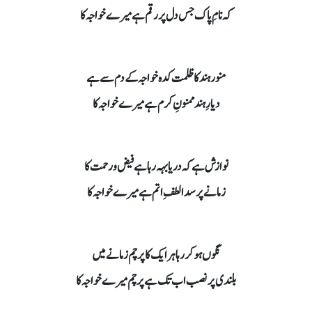
کہ نامِ پاک جس دل پر رقم ہے میرے خواجہ کا
منور ہند کا ظلمت کدہ خواجہ کے دم سے ہے
دیارِ ہند ممنونِ کرم ہے میرے خواجہ کا
نوازش ہے کہ دریا بہہ رہا ہے فیض ورحمت کا
زمانے پر سدا لطفِ اتم ہے میرے خواجہ کا
نگوں ہوکر رہا ہر ایک کا پرچم زمانے میں
بلندی پر نصب اب تک ہے پرچم میرے خواجہ کا