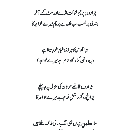
ہزاروں پرچمِ شوکت اڑے اور مٹ گئے آخر
بلندی پر نصب اب تک ہے پرچم میرے خواجہ کا
درِ اقدس کا ہر ذرّہ غبارِ طورِ سینا ہے
دلِ روشن گزر گاہِ حرم ہے میرے خواجہ کا
ہزاروں قافلے عرفان کی منزل پہ جا پہنچے
چراغِ رہ گزر نقشِ قدم ہے میرے خواجہ کا
سلا
جہاں بھی سنگِ در کی خاک ملتے ہیں
طینِ