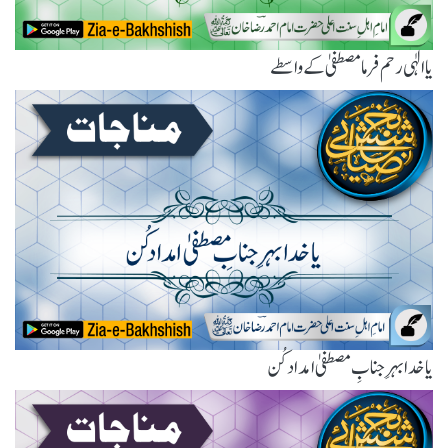
یاالٰہی رحم فرما مصطفیٰ کے واسطے
یا خدا بہرِ جنابِ مصطفیٰ امداد کُن