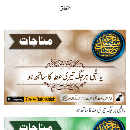
متعلقہ
یاالٰہی ہر جگہ تیری عطا کا ساتھ ہو