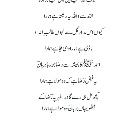
اللہ سے واللہ یہ رشتہ ہے ہمارا
کیوں اس مدادِ کُل سے نہوں طالبِ امداد
ماوٰی ہے ہمارا وہی ملجا ہے ہمارا
احمد ﷺ کا ہمیشہ سے رضا جو رہا برہانؔ
یہ فیضِ رؔضا ہے کہ وہ مولا ہے ہمارا
کچھ مل ہی رےگا درِ اطہر پہ رؔضا کے
بیٹھو یہاں برہانؔ وہ مولا ہے ہمارا