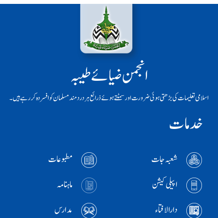
انجمن ضیائے طیبہ
اسلامی تعلیمات کی بڑھتی ہوئی ضرورت اور سمٹتے ہوئے ذرائع ہر دردمند مسلمان کو افسردہ کر رہے ہیں۔
خدمات
شعبہ جات
مطبوعات
اپیلی کیشن
ماہنامہ
دارالافتاء
مدارس