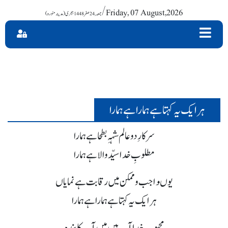
/ Friday, 07 August,2026
ہر ایک یہ کہتا ہے ہمارا ہے ہمارا
سرکارِ دو عالم شہہِ بطحا ہے ہمارا
مطلوبِ خدا سیّد والا ہے ہمارا
یوںواجب و ممکن میں رقابت ہے نمایاں
ہر ایک یہ کہتا ہے ہمارا ہے ہمارا
محبوبِ خدا آپ ہیں میں آپ کا بندہ