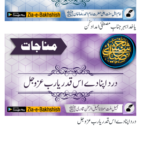
یا خدا بہرِ جنابِ مصطفیٰ امداد کُن
درد اپنا دے اس قدر یارب عزوجل