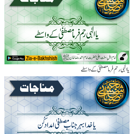
یاالٰہی رحم فرما مصطفیٰ کے واسطے