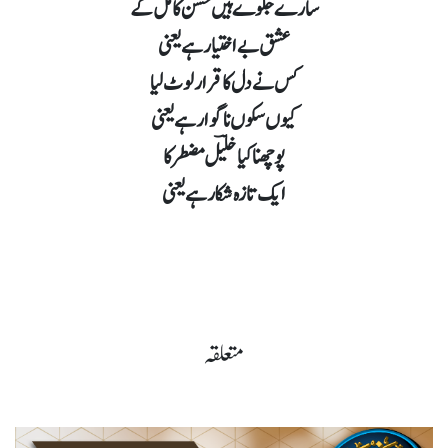
سارے جلوے ہیں حسن کامل کے
عشق بے اختیار ہے یعنی
کس نے دل کا قرار لوٹ لیا
کیوں سکوں ناگوار ہے یعنی
پوچھنا کیا خلیؔل مضطر کا
ایک تازہ شکار ہے یعنی
متعلقہ