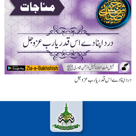
درد اپنا دے اس قدر یارب عزوجل