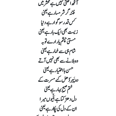
آنکھ اٹھتی نہیں ہے محشر میں
فتنہ گر شرمسار ہے یعنی
کس قدر سوگوار ہے دنیا
زیست بھی ایک بار ہے یعنی
مستئ چشم یار ارے توبہ
شام ہی سے خمار ہے یعنی
وہ بلانے سے بھی نہیں آتے
حسن بااختیار ہے یعنی
دہ پَہرَ ڈھل گئے مسرت کے
ختم صبحِ بہار ہے یعنی
دل دھڑکتا ہے بَلّیوں میرا
ان کے دل کی پکار ہے یعنی