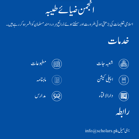
انجمن ضیائے طیبہ
اسلامی تعلیمات کی بڑھتی ہوئی ضرورت اور سمٹتے ہوئے ذرائع ہر دردمند مسلمان کو افسردہ کر رہے ہیں۔
خدمات
شعبہ جات
مطبوعات
اپیلی کیشن
ماہنامہ
دارالافتاء
مدارس
رابطہ
:ای ميل info@scholars.pk