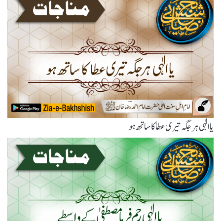
یاالٰہی ہر جگہ تیری عطا کا ساتھ ہو