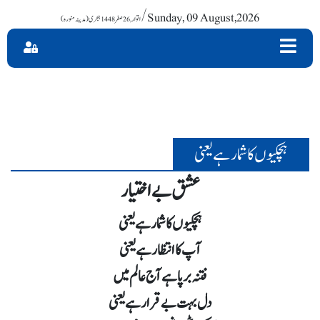
/ Sunday, 09 August,2026
ہچکیوں کا شمار ہے یعنی
عشق بے اختیار
ہچکیوں کا شمار ہے یعنی
آپ کا انتظار ہے یعنی
فتنہ برپا ہے آج عالم میں
دل بہت بے قرار ہے یعنی