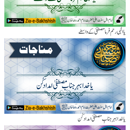
یاالٰہی رحم فرما مصطفیٰ کے واسطے
یا خدا بہرِ جنابِ مصطفیٰ امداد کُن