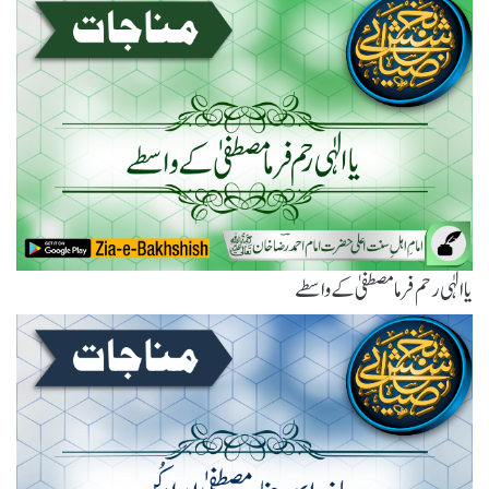
یاالٰہی رحم فرما مصطفیٰ کے واسطے