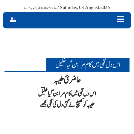
/ Saturday, 08 August,2026
اس دل لگی میں کام مرا بن گیا خلیؔل
حاضرئ طیبہ
اس دل لگی میں کام مرا بن گیا خلیؔل
طیبہ کو کھینچ لے گئی دل کی لگی مجھے