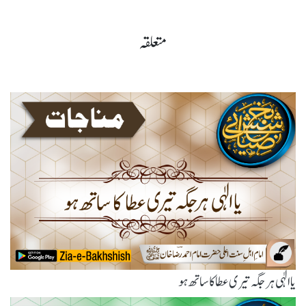
متعلقہ
یاالٰہی ہر جگہ تیری عطا کا ساتھ ہو