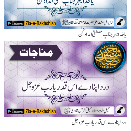
یا خدا بہرِ جنابِ مصطفیٰ امداد کُن
درد اپنا دے اس قدر یارب عزوجل