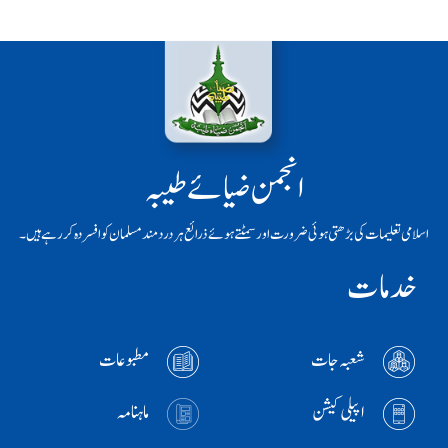
انجمن ضیائے طیبہ
اسلامی تعلیمات کی بڑھتی ہوئی ضرورت اور سمٹتے ہوئے ذرائع ہر دردمند مسلمان کو افسردہ کر رہے ہیں۔
خدمات
شعبہ جات
مطبوعات
اپیلی کیشن
ماہنامہ