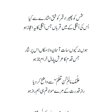
شمس کو پھیرا، قمر کو شق اشارے سے کیا
اُس کی اُنگلی کے میں قرباں جس اُنگلی کا یہ اعجاز ہو
ہوں نہ کیوں سات آسمان و لا مکاں اس پر نثار
جس قدم کا عرش پامالِ خرام ناز ہو
عَلَّمَکَ مَالَمْ َکُنْ تَعْلَمْ‘‘ سے واضح کردیا
رازِ قدرت کے مِرے مولا تم ہی ہم راز ہو