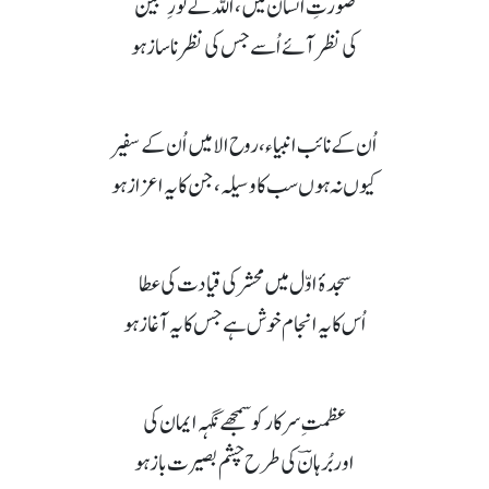
صورتِ انسان میں، اللہ کے نُورِ مبین
کی نظر آئے اُسے جس کی نظر ناساز ہو
اُن کے نائب انبیاء، روح الامیں اُن کے سفیر
کیوں نہ ہوں سب کا وسیلہ، جن کا یہ اعزاز ہو
سجدۂ اوّل میں محشر کی قیادت کی عطا
اُس کا یہ انجام خوش ہے جس کا یہ آغاز ہو
عظمتِ سرکار کو سمجھے نگہہ ایمان کی
اور بُرہانؔ کی طرح چشم بصیرت باز ہو