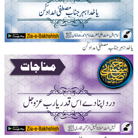
یا خدا بہرِ جنابِ مصطفیٰ امداد کُن