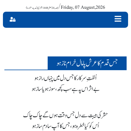
/ Friday, 07 August,2026
جس قدم کا عرش پامال خرام ناز ہو
اُلفتِ سرکار کا جس دل میں پنہاں راز ہو
بے اثر اس پہ ہے سب کچھ، سوز ہو یا ساز ہو
حشر کی ہیبت سے دل جس وقت ہوں گے چاک چاک
اُس کو کیا خطرہ ہو، جس کا آپ سا دم ساز ہو