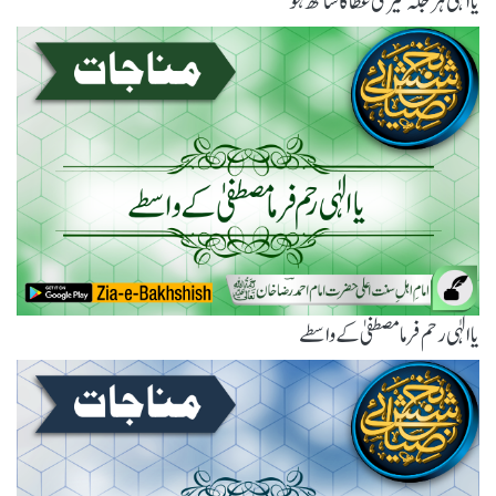
یاالٰہی ہر جگہ تیری عطا کا ساتھ ہو
یاالٰہی رحم فرما مصطفیٰ کے واسطے