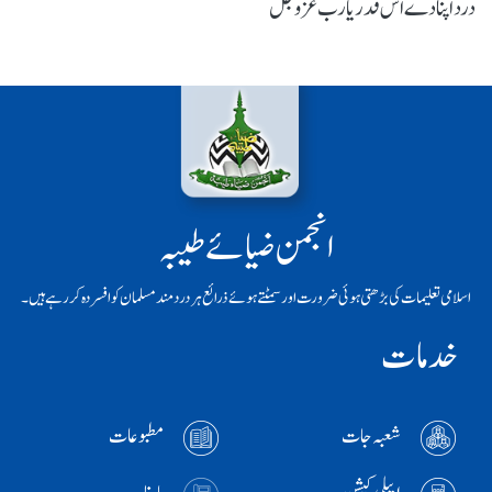
درد اپنا دے اس قدر یارب عزوجل
انجمن ضیائے طیبہ
اسلامی تعلیمات کی بڑھتی ہوئی ضرورت اور سمٹتے ہوئے ذرائع ہر دردمند مسلمان کو افسردہ کر رہے ہیں۔
خدمات
شعبہ جات
مطبوعات