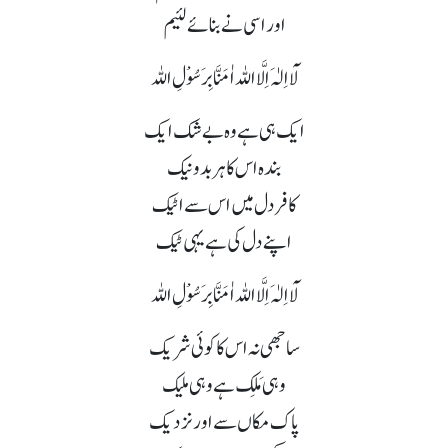
اور اسی نے بنائے لئیم
لَآ اِلٰہَ اِلَّا اللہ اٰمَنَّا بِرَسُوْلِ اللہ
ایک ہی ہے وہ بے شک ایک
بندہ اس کا ہر بد و نیک
کافر دل میں اس سے اٹیک
اپنے دل کی ہے یہی ٹیک
لَآ اِلٰہَ اِلَّا اللہ اٰمَنَّا بِرَسُوْلِ اللہ
ساجھی نہ اس کا کوئی شریک
وہی مَلِک ہے وہی ملیک
پاک مکاں سے اور نزدیک