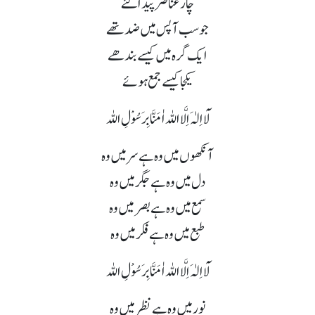
چار عناصر پیدا کئے
جو سب آپس میں ضد تھے
ایک گرہ میں کیسے بندھے
یکجا کیسے جمع ہوئے
لَآ اِلٰہَ اِلَّا اللہ اٰمَنَّا بِرَسُوْلِ اللہ
آنکھوں میں وہ ہے سر میں وہ
دل میں وہ ہے جگر میں وہ
سمع میں وہ ہے بصر میں وہ
طبع میں وہ ہے فکر میں وہ
لَآ اِلٰہَ اِلَّا اللہ اٰمَنَّا بِرَسُوْلِ اللہ
نور میں وہ ہے نظر میں وہ