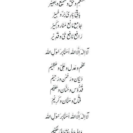
مُنْعِم و حقَّ وسَمِیْع وبَصِیْر
باقِیْ بَارِیْ بَرّ و خَبِیْر
جَامِع مَانِع مَنَار و کَبِیْر
رَافِع نَافِع حَیّ و قَدِیْر
لَآ اِلٰہَ اِلَّا اللہ اٰمَنَّا بِرَسُوْلِ اللہ
حَکَم و عَدل و عَلِیّ و عَظِیْم
دَیَّان و رَحْمٰن و رَحِیْم
قُدُّوْس و حَنَّان و حَلِیْم
فَتَّاح و مَنَّان و کَرِیْمَ
لَآ اِلٰہَ اِلَّا اللہ اٰمَنَّا بِرَسُوْلِ اللہ
وَالی وَلِی مُتَعَالِیْ حَکِیْم