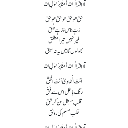
لَآ اِلٰہَ اِلَّا اللہ اٰمَنَّا بِرَسُوْلِ اللہ
حق ھو حق ھو حق ھو حق
رَبِّ نَاس وَرَبِّ فَلَق
غیر نہیں تیرا مطلق
بھولوں گا میں یہ نہ سبق
لَآ اِلٰہَ اِلَّا اللہ اٰمَنَّا بِرَسُوْلِ اللہ
اَنْتَ الْھَادِیْ اَنْتَ الْحَقّ
رنگ باطل اس سے فَقْ
قلب مبطل سن کر شق
قلب مسلم کی رونق