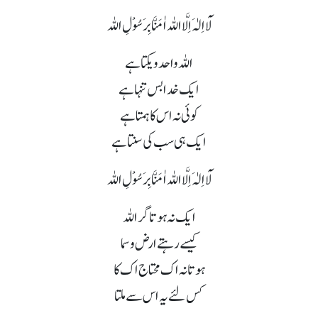
لَآ اِلٰہَ اِلَّا اللہ اٰمَنَّا بِرَسُوْلِ اللہ
اللہ واحد و یکتا ہے
ایک خدا بس تنہا ہے
کوئی نہ اس کاہمتا ہے
ایک ہی سب کی سنتا ہے
لَآ اِلٰہَ اِلَّا اللہ اٰمَنَّا بِرَسُوْلِ اللہ
ایک نہ ہوتا گر اللہ
کیسے رہتے ارض و سما
ہوتا نہ اک محتاج اک کا
کس لئے یہ اس سے ملتا