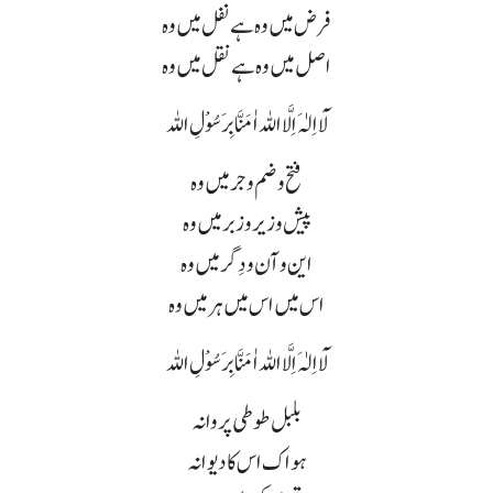
فرض میں وہ ہے نفل میں وہ
اصل میں وہ ہے نقل میں وہ
لَآ اِلٰہَ اِلَّا اللہ اٰمَنَّا بِرَسُوْلِ اللہ
فتح و ضم و جر میں وہ
پیش و زیر و زبر میں وہ
این و آن و دِگر میں وہ
اس میں اس میں ہر میں وہ
لَآ اِلٰہَ اِلَّا اللہ اٰمَنَّا بِرَسُوْلِ اللہ
بلبل طوطی پروانہ
ہو اک اس کا دیوانہ