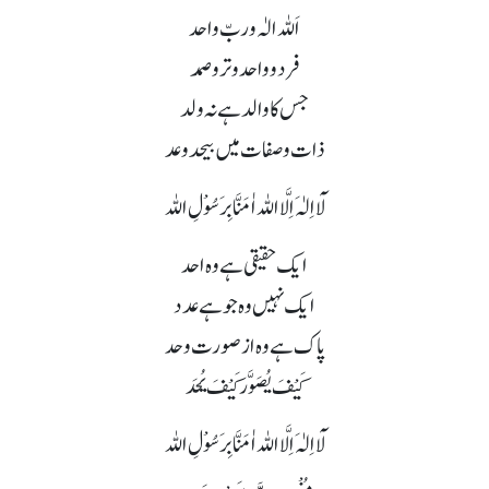
اَللہ الٰہ وربّ واحد
فرد و واحد و تر و صمد
جس کا والد ہے نہ ولد
ذات و صفات میں بیحد و عد
لَآ اِلٰہَ اِلَّا اللہ اٰمَنَّا بِرَسُوْلِ اللہ
ایک حقیقی ہے وہ احد
ایک نہیں وہ جو ہے عدد
پاک ہے وہ از صورت و حد
کَیْفَ یُصَوَّر کَیْفَ یُحَد
لَآ اِلٰہَ اِلَّا اللہ اٰمَنَّا بِرَسُوْلِ اللہ