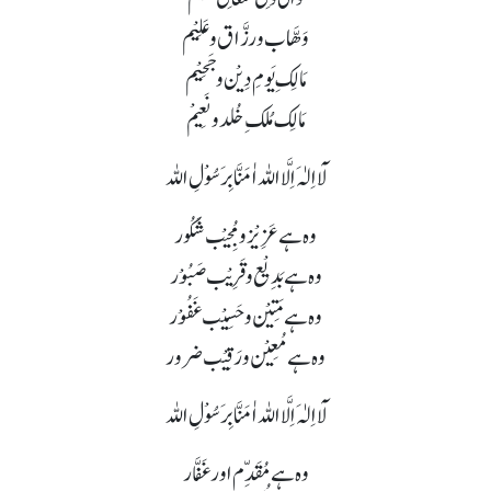
وَھَّاب و رزَّاق و عَلِیْم
مَالِکِ یَومِ دِیْن و جَحِیْم
مَالِک مُلکِ خُلد و نَعِیْم
لَآ اِلٰہَ اِلَّا اللہ اٰمَنَّا بِرَسُوْلِ اللہ
وہ ہے عَزِیْز و مُجِیْب شَکُور
وہ ہے بَدِیْع و قَرِیْب صَبُوْر
وہ ہے مَتِیْن و حَسِیْب غَفُوْر
وہ ہے مُعِیْن و رَقِیْب ضرور
لَآ اِلٰہَ اِلَّا اللہ اٰمَنَّا بِرَسُوْلِ اللہ
وہ ہے مُقَدِّم اور غَفَّار