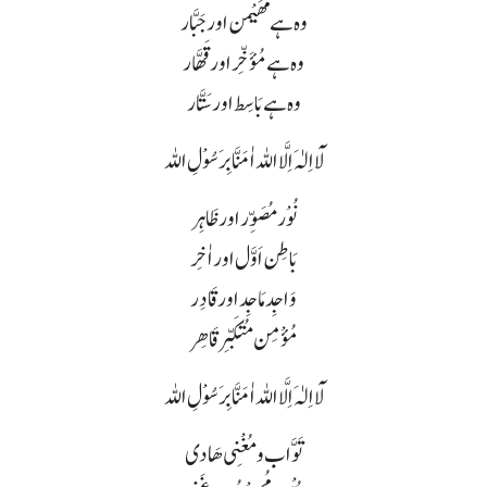
وہ ہے مُھَیْمن اور جَبَّار
وہ ہے مُؤَخِّر اور قَھَّار
وہ ہے بَاسِط اور سَتَّار
لَآ اِلٰہَ اِلَّا اللہ اٰمَنَّا بِرَسُوْلِ اللہ
نُوْر مُصَوِّر اور ظَاہِر
بَاطِن اَوَّل اور اٰخِر
وَاجِد مَاجِد اور قَادِر
مُؤْمِن مُتَکَبِّر قَاھِر
لَآ اِلٰہَ اِلَّا اللہ اٰمَنَّا بِرَسُوْلِ اللہ
تَوَّاب و مُغْنِی ھَادی