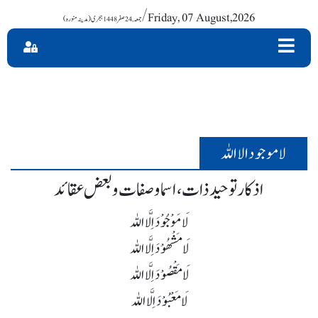
/ Friday, 07 August,2026
لا موجود الا اللہ
اذکار توحید ذات، اسما و صفات و بعض عقائد
لَا مَوْجُوْدَ اِلَّا اللہ
لَا مَشْھُوْدَ اِلَّا اللہ
لَا مَقْصُوْدَ اِلَّا اللہ
لَا مَعْبُوْدَ اِلَّا اللہ