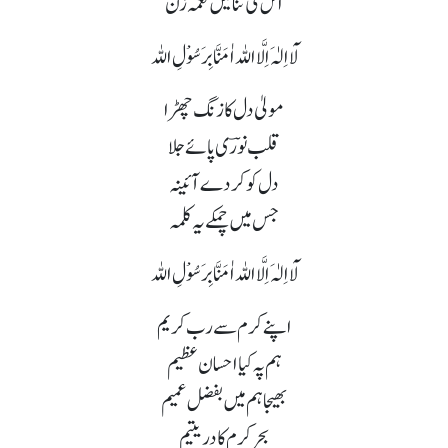
اس کی ثنا میں نغمہ زن
لَآ اِلٰہَ اِلَّا اللہ اٰمَنَّا بِرَسُوْلِ اللہ
مولیٰ دل کا زنگ چھڑا
قلب نورؔی پائے جلا
دل کو کردے آئینہ
جس میں چمکے یہ کلمہ
لَآ اِلٰہَ اِلَّا اللہ اٰمَنَّا بِرَسُوْلِ اللہ
اپنے کرم سے رب کریم
ہم پہ کیا احسان عظیم
بھیجا ہم میں بفضل عمیم
بحر کرم کا در یتیم