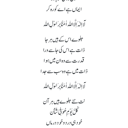
ایماں ہے اے کورہ کر
لَآ اِلٰہَ اِلَّا اللہ اٰمَنَّا بِرَسُوْلِ اللہ
جلوے اس کے ہیں ہر جا
ذات ہے اس کی جا سے ورا
قدرت سے وہ ان میں ہوا
ذات میں ہے وہ سب سے جدا
لَآ اِلٰہَ اِلَّا اللہ اٰمَنَّا بِرَسُوْلِ اللہ
نت نئے جلوے ہیں ہر آن
کُلَّ یَوْمٍ ھُوَ فِیْ شَأْن
خود ہی درد و خود درماں