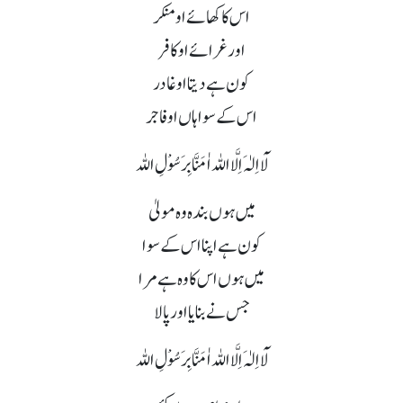
اس کا کھائے او منکر
اور غرائے او کافر
کون ہے دیتا او غادر
اس کے سوا ہاں او فاجر
لَآ اِلٰہَ اِلَّا اللہ اٰمَنَّا بِرَسُوْلِ اللہ
میں ہوں بندہ وہ مولیٰ
کون ہے اپنا اس کے سوا
میں ہوں اس کا وہ ہے مرا
جس نے بنایا اور پالا
لَآ اِلٰہَ اِلَّا اللہ اٰمَنَّا بِرَسُوْلِ اللہ