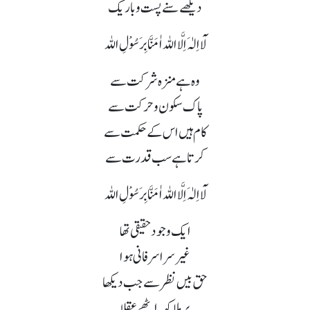
دیکھے سنے پست و باریک
لَآ اِلٰہَ اِلَّا اللہ اٰمَنَّا بِرَسُوْلِ اللہ
وہ ہے منزہ شرکت سے
پاک سکون و حرکت سے
کام ہیں اس کے حکمت سے
کرتا ہے سب قدرت سے
لَآ اِلٰہَ اِلَّا اللہ اٰمَنَّا بِرَسُوْلِ اللہ
ایک وجود حقیقی تھا
غیر سراسر فانی ہوا
حق بیں نظر سے جب دیکھا
برملا کہہ اٹھے عقلا