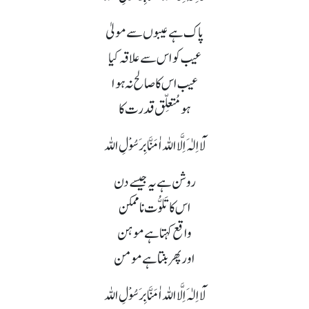
پاک ہے عیبوں سے مولیٰ
عیب کو اس سے علاقہ کیا
عیب اس کا صالح نہ ہوا
ہو مُتعلِّق قدرت کا
لَآ اِلٰہَ اِلَّا اللہ اٰمَنَّا بِرَسُوْلِ اللہ
روشن ہے یہ جیسے دن
اس کا تَلوُّت نا ممکن
واقع کہتا ہے موہن
اور پھر بنتا ہے مومن
لَآ اِلٰہَ اِلَّا اللہ اٰمَنَّا بِرَسُوْلِ اللہ