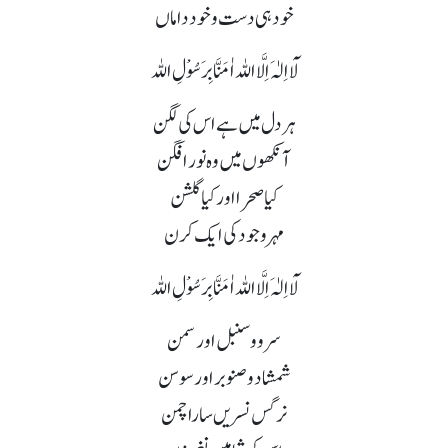
خود ہی دست و خود داماں
لَآ اِلٰہَ اِلَّا اللہ اٰمَنَّا بِرَسُوْلِ اللہ
ہر دل میں ہے اس کی لگن
آنکھوں میں وہ نور افگن
کیا صحرا اور کیا گلشن
مہر وجود کی ایک کرن
لَآ اِلٰہَ اِلَّا اللہ اٰمَنَّا بِرَسُوْلِ اللہ
سرو و سنبل اور سمن
شمشاد و صنوبر اور سوسن
نرگس نسریں سارا چمن