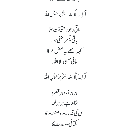
لَآ اِلٰہَ اِلَّا اللہ اٰمَنَّا بِرَسُوْلِ اللہ
باقی وجود حقیقت تھا
باقی یکسر منفی ہوا
کہہ اٹھے یہ بعض عرفا
ما فی حسبی الا اللہ
لَآ اِلٰہَ اِلَّا اللہ اٰمَنَّا بِرَسُوْلِ اللہ
ہر ہر ذرہ ہر قطرہ
شاہد ہے ہر ہر لمحہ
اس کی قدرت و صنعت کا
یکتائی و وحدت کا