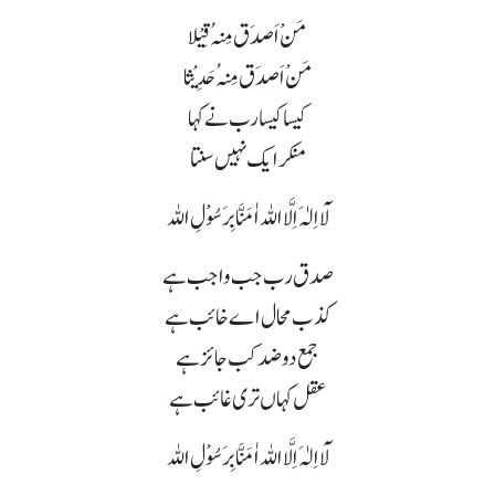
مَنْ اَصدَق مِنہُ قِیْلا
مَنْ اَصدَق مِنہُ حَدِیْثا
کیسا کیسا رب نے کہا
منکر ایک نہیں سنتا
لَآ اِلٰہَ اِلَّا اللہ اٰمَنَّا بِرَسُوْلِ اللہ
صدق رب جب واجب ہے
کذب محال اے خائب ہے
جمع دو ضد کب جائز ہے
عقل کہاں تری غائب ہے
لَآ اِلٰہَ اِلَّا اللہ اٰمَنَّا بِرَسُوْلِ اللہ