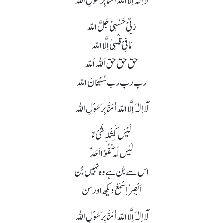
لَآ اِلٰہَ اِلَّا اللہ اٰمَنَّا بِرَسُوْلِ اللہ
رَبِّیْ حَسْبِیْ جَلَّ اللہ
مَافِیْ قَلْبِیْ اِلَّا اللہ
حق حق حق اَللہ اَللہ
رب رب رب سُبْحَانَ اللہ
لَآ اِلٰہَ اِلَّا اللہ اٰمَنَّا بِرَسُوْلِ اللہ
لَیْسَ کَمِثْلِہٖ شَیْءٌ
لَیْس لَہٗ کُفُوًا اَحَدٌ
اس سے بُن ہے وہ نہیں بُن
اَبْصِرْ اِسْمَعْ دیکھ اور سن
لَآ اِلٰہَ اِلَّا اللہ اٰمَنَّا بِرَسُوْلِ اللہ