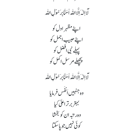
لَآ اِلٰہَ اِلَّا اللہ اٰمَنَّا بِرَسُوْلِ اللہ
اپنے مظہر اول کو
اپنے حبیب اجمل کو
پہلے نبی افضل کو
پچھلے مرسل اکمل کو
لَآ اِلٰہَ اِلَّا اللہ اٰمَنَّا بِرَسُوْلِ اللہ
وہ جنہیں اَنفَس فرمایا
بہتر برتر اعلیٰ کیا
وہ رتبہ ان کو بخشا
کوئی نہیں جو پا سکتا