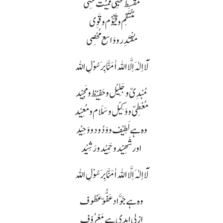
مُقْسِط مُحیِیْ مُمِیْت غَنِی
مُنْتَقِم و قَیُّوْم و قَوِی
مُقْتَدِر و وَاسِع مُحْصِی
لَآ اِلٰہَ اِلَّا اللہ اٰمَنَّا بِرَسُوْلِ اللہ
مُبْدِیّ و جَلِیْل و حَفِیْظ و مَجِیْد
مُعْطِیّ و وَکِیْل و سَلَام و مُعِیْد
وہ ہے لَطِیْف و وَدُود و وَحِیْد
اور شَھِیْد و حَمِیْد و رَشِیْد
لَآ اِلٰہَ اِلَّا اللہ اٰمَنَّا بِرَسُوْلِ اللہ
وہ ہے جَوَّاد عَفُّوّ عَطُوف
ازلی ابدی ہے مَعْرُوْف