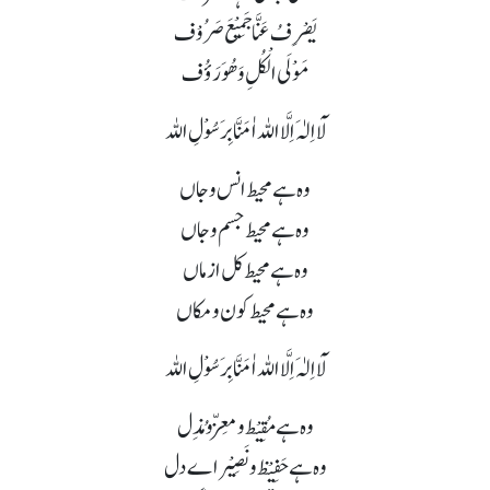
یَصْرِفُ عَنَّا جَمِیْعَ صَرُوْف
مَوْلَی الْکُلِ وَھُوَ رَؤُف
لَآ اِلٰہَ اِلَّا اللہ اٰمَنَّا بِرَسُوْلِ اللہ
وہ ہے محیط انس و جاں
وہ ہے محیط جسم و جاں
وہ ہے محیط کل ازماں
وہ ہے محیط کون و مکاں
لَآ اِلٰہَ اِلَّا اللہ اٰمَنَّا بِرَسُوْلِ اللہ
وہ ہے مُقِیْط و معِزّ و مُذِل
وہ ہے حَفِیْظ و نَصِیْر اے دل