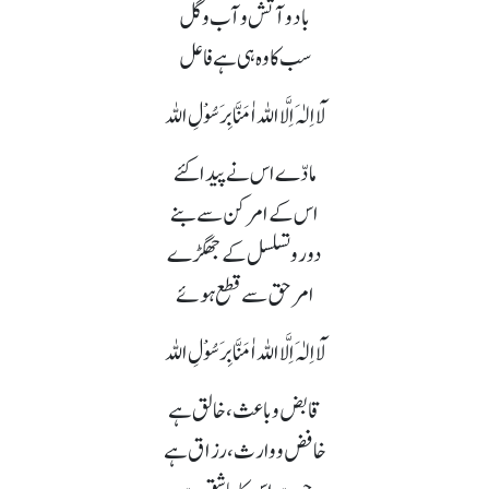
باد و آتش و آب و گل
سب کا وہ ہی ہے فاعل
لَآ اِلٰہَ اِلَّا اللہ اٰمَنَّا بِرَسُوْلِ اللہ
مادّے اس نے پیدا کئے
اس کے امر کن سے بنے
دور و تسلسل کے جھگڑے
امر حق سے قطع ہوئے
لَآ اِلٰہَ اِلَّا اللہ اٰمَنَّا بِرَسُوْلِ اللہ
قابض و باعث، خالق ہے
خافض و وارث، رزاق ہے