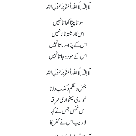
لَآ اِلٰہَ اِلَّا اللہ اٰمَنَّا بِرَسُوْلِ اللہ
سوتا پیتا کھاتا نہیں
اس کا رشتہ ناتا نہیں
اس کے پتا اور ماتا نہیں
اس کے جورو جاتا نہیں
لَآ اِلٰہَ اِلَّا اللہ اٰمَنَّا بِرَسُوْلِ اللہ
جہل و ظلم و کذب و زنا
خواری میخواری سَرِِقہ
اس ممکن جس نے کہا
لا ریب اس نے کفر بکا