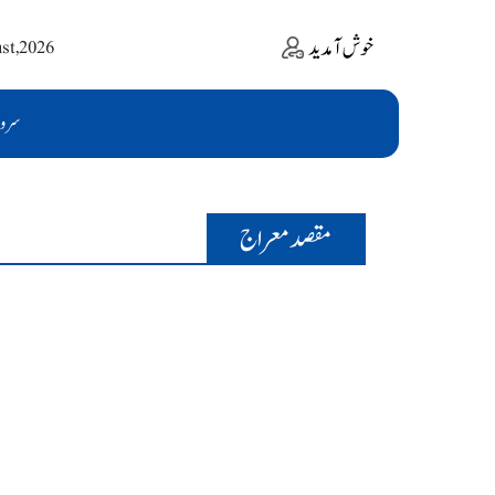
خوش آمدید
ust,2026
سرو
مقصد معراج