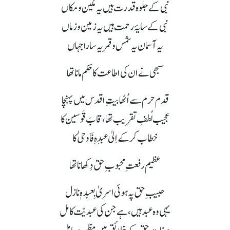
نبی کے جلوہ قدرت ہیں یہ مکین و مکاں
نبی کے سایۂ رحمت ہیں یہ زمین و زماں
یہ آسمان یہ شمس و قمر یہ سارا جہاں
سبھی نے ان کی اطاعت کا حکم مانا تھا
قدم حرم سے اُٹھا بیتِ اقدس میں پہنچا
عجیب لُطفِ تقریب تھا، قابَ قَوسین کا
خطاب کر کے اِلیٰ عبدِہِ فَاَوحیٰ کا
عظیم رفعتِ محبوب ِ حق دِکھانا تھا
حبیبِ حق پہ ہوئی اسریٰ بِعبدہٖ نازل
یہی وہ عبد ہیں، ہے جن کی عبدیّت کامل