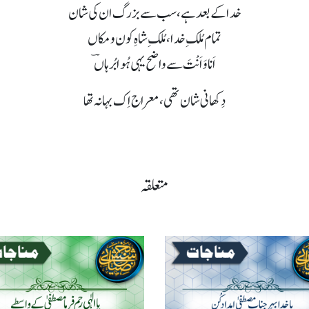
خدا کے بعد ہے، سب سے بزرگ ان کی شان
تمام مُلکِ خدا، مُلکِ شاہِ کون و مکاں
اَنا وَاَنْتَ سے واضح یہی ہُوا بُرہاںؔ
دِکھانی شان تھی، معراج اِک بہانہ تھا
متعلقہ