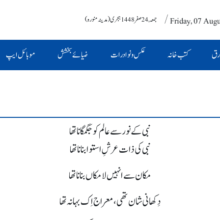
/ Friday, 07 Aug
جمعہ , 24 صفر 1448 ہجری (مدینہ منورہ)
رق
کتب خانہ
عکس و نوادرات
ضیائے بخشش
موبائل ایپ
نبی کے نور سے عالم کو جگمگانا تھا
نبی کی ذات عرشِ استوا بنانا تھا
مکان سے انہیں لا مکاں بنانا تھا
دِکھانی شان تھی، معراج اِک بہانہ تھا