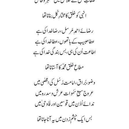
صفاتِ حق کے خلائق میں مظہر و حامل
انہی کو خلق کا مختارِ کُل بنانا تھا
رضائے احمدِ مُر سل، رضا خدا کی ہے
عطا حبیب کے ہاتھوں، عطا خدا کی ہے
اطاعت اُن کی ہی، بس بندگی خدا کی ہے
مطاعِ خلق محمّد کا آستانا تھا
وضو، بُراق، امامت رُسُل کی اقصٰی میں
عروج سبعِ سَمٰوات عرش و سدرہ میں
ندائے اُدْن میں قوسین اور فَاَوحیٰ میں
بس ایک چشمِ زدن میں یہ آنا جانا تھا