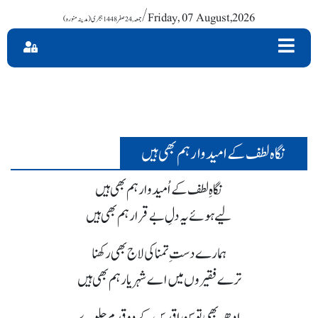
/ Friday, 07 August,2026
نگاہ لطف کے امیدوار ہم بھی ہیں
نگاہِ لطف کے اُمیدوار ہم بھی ہیں
لیے ہوئے یہ دلِ بے قرار ہم بھی ہیں
ہمارے دستِ تمنا کی لاج بھی رکھنا
ترے فقیروں میں اے شہر یار ہم بھی ہیں
اِدھر بھی توسنِ اقدس کے دو قدم جلوے