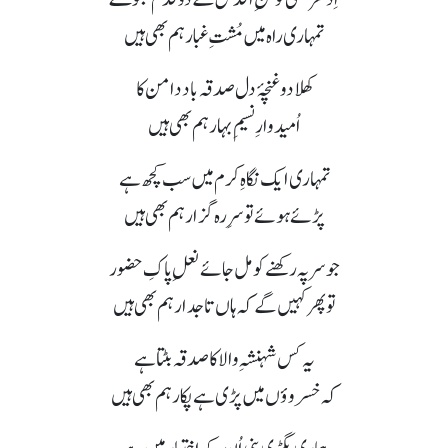
تمہاری راہ میں مُشتِ غبار ہم بھی ہیں
کھلا دو غنچۂ دل صدقہ باد دامن کا
اُمیدوارِ نسیمِ بہار ہم بھی ہیں
تمہاری ایک نگاہِ کرم میں سب کچھ ہے
پڑئے ہوئے تو سرِ رہ گزار ہم بھی ہیں
جو سر پہ رکھنے کو مل جائے نعلِ پاکِ حضور
تو پھر کہیں گے کہ ہاں تاجدار ہم بھی ہیں
یہ کس شہنشہِ والا کا صدقہ بٹتا ہے
کہ خسروؤں میں پڑی ہے پکار ہم بھی ہیں