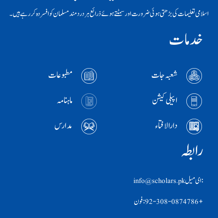
اسلامی تعلیمات کی بڑھتی ہوئی ضرورت اور سمٹتے ہوئے ذرائع ہر دردمند مسلمان کو افسردہ کر رہے ہیں۔
خدمات
شعبہ جات
مطبوعات
اپیلی کیشن
ماہنامہ
دارالافتاء
مدارس
رابطہ
:ای ميل info@scholars.pk
+92-308-0874786 :فون