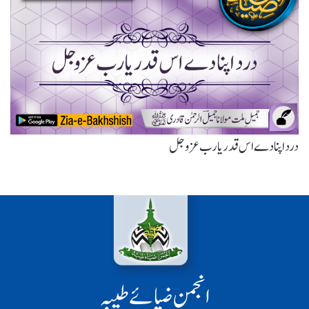
درد اپنا دے اس قدر یارب عزوجل
انجمن ضیائے طیبہ