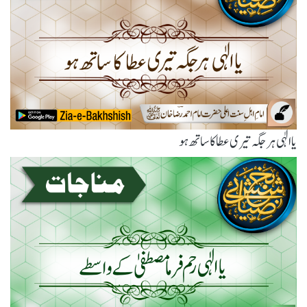
یاالٰہی ہر جگہ تیری عطا کا ساتھ ہو