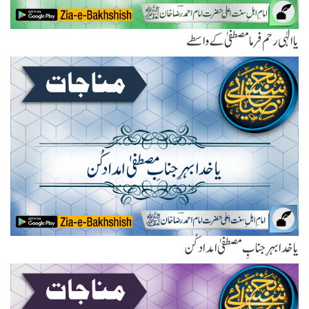
یاالٰہی رحم فرما مصطفیٰ کے واسطے
یا خدا بہرِ جنابِ مصطفیٰ امداد کُن