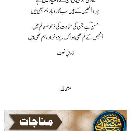
ہماری بگڑی بنی اُن کے اختیار میں ہے
سپرد اُنھیں کے ہیں سب کاروبار ہم بھی ہیں
حسنؔ ہے جن کی سخاوت کی دُھوم عالم میں
اُنھیں کے تم بھی ہو اک ریزہ خوار، ہم بھی ہیں
ذوقِ نعت
متعلقہ