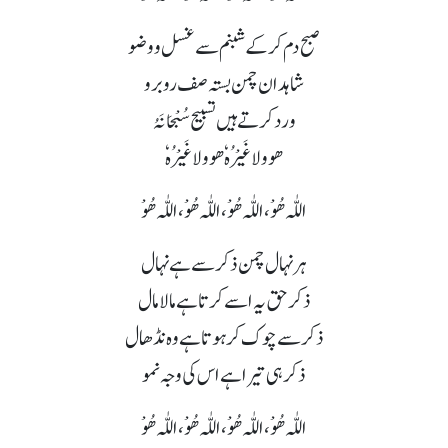
صبح دم کر کے شبنم سے غسل و وضو
شاہدان چمن بستہ صف روبرو
ورد کرتے ہیں تسبیح سُبْحَانَہُ
ھو ولا غَیْرُہٗ ھو ولا غَیْرُہٗ
اللّٰہ ھُوْ،اللّٰہ ھُوْ،اللّٰہ ھُوْ،اللّٰہ ھُوْ
ہر نہال چمن ذکر سے ہے نہال
ذکر حق یہ اسے کرتا ہے مالا مال
ذکر سے چوک کر ہوتا ہے وہ نڈھال
ذکر ہی تیرا ہے اس کی وجہ نمو
اللّٰہ ھُوْ،اللّٰہ ھُوْ،اللّٰہ ھُوْ،اللّٰہ ھُوْ