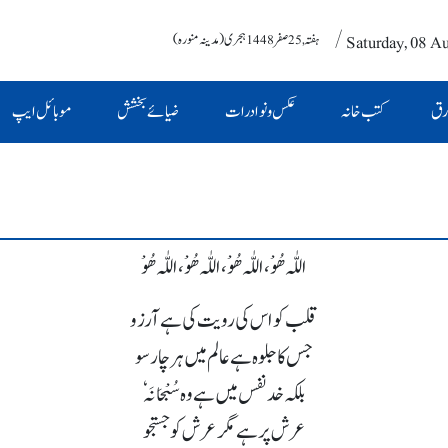
/ Saturday, 08 A
ہفتہ , 25 صفر 1448 ہجری (مدینہ منورہ)
رق
کتب خانہ
عکس و نوادرات
ضیائے بخشش
موبائل ایپ
اللّٰہ ھُوْ، اللّٰہ ھُوْ، اللّٰہ ھُوْ، اللّٰہ ھُوْ
قلب کو اس کی رویت کی ہے آرزو
جس کا جلوہ ہے عالم میں ہر چار سو
بلکہ خدنفس میں ہے وہ سُبْحَانَہٗ
عرش پر ہے مگر عرش کو جستجو