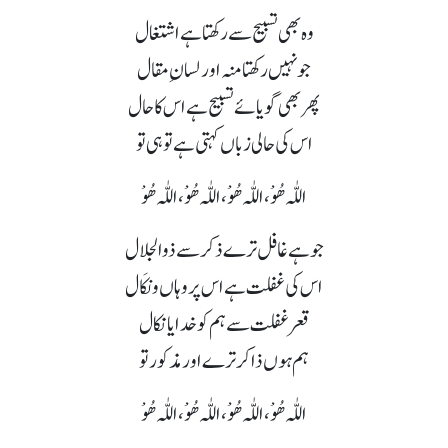
وہ بھی تسبیح سے رکھتا ہے اشتغال
جو نہیں رکھتا منہ اور لسان ِ مقال
پھر بھی گویائے تسبیح ہے اس کا حال
اس کی حالی زباں کہتی ہے تو ہی تو
اللّٰہ ھُوْ،اللّٰہ ھُوْ،اللّٰہ ھُوْ،اللّٰہ ھُوْ
جو ہے غافل ترے ذکر سے ذوالجلال
اس کی غفلت ہے اس پر وہاں و نکَال
قعر غفلت سے ہم کو خدایا نکال
ہم ہوں ذاکر ترے اور مذکور تو
اللّٰہ ھُوْ،اللّٰہ ھُوْ،اللّٰہ ھُوْ،اللّٰہ ھُوْ