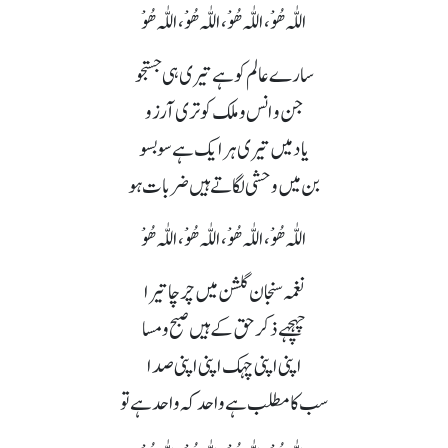
اللّٰہ ھُوْ،اللّٰہ ھُوْ،اللّٰہ ھُوْ،اللّٰہ ھُوْ
سارے عالم کو ہے تیری ہی جستجو
جن و انس و ملک کو تری آرزو
یاد میں تیری ہر ایک ہے سو بسو
بن میں وحشی لگاتے ہیں ضربات ہو
اللّٰہ ھُوْ،اللّٰہ ھُوْ،اللّٰہ ھُوْ،اللّٰہ ھُوْ
نغمہ سنجان گلشن میں چرچا تیرا
چہچہےذکرحق کے ہیں صبح و مسا
اپنی اپنی چہک اپنی اپنی صدا
سب کا مطلب ہے واحد کہ واحد ہے تو