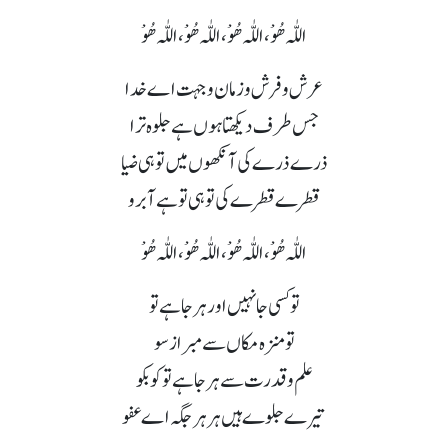
اللّٰہ ھُوْ،اللّٰہ ھُوْ،اللّٰہ ھُوْ،اللّٰہ ھُوْ
عرش و فرش و زمان و جہت اے خدا
جس طرف دیکھتا ہوں ہے جلوہ ترا
ذرے ذرے کی آنکھوں میں تو ہی ضیا
قطرے قطرے کی تو ہی تو ہے آبرو
اللّٰہ ھُوْ،اللّٰہ ھُوْ،اللّٰہ ھُوْ،اللّٰہ ھُوْ
تو کسی جا نہیں اور ہر جا ہے تو
تو منزہ مکاں سے مبرا ز سو
علم و قدرت سے ہر جا ہے تو کو بکو
تیرے جلوے ہیں ہر ہر جگہ اے عفو