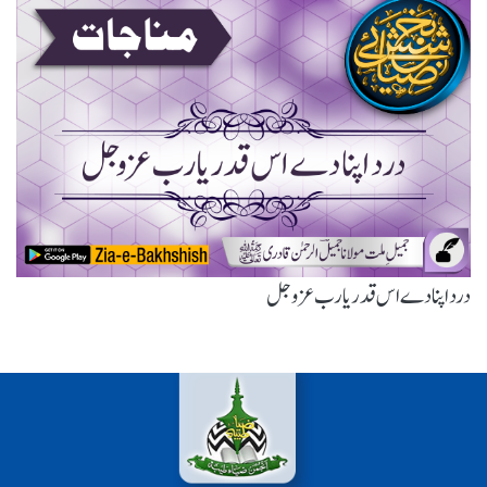
درد اپنا دے اس قدر یارب عزوجل