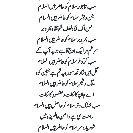
سب تاجور سلام کو حاضر ہیں السلام
جن و بشر سلام کو حاضر ہیں السلام
بس اک نگاہ لطف شہنشاہ بحر و بر
سب بحر و بر سلام کو حاضر ہیں السلام
سرخم ہر ایک اوج کا ہے در پہ آپ کے
سب کرّ وفر سلام کو حاضر ہیں السلام
گل ہیں نثار قدموں پہ خم ہے جبین کوہ
سنگ و شجر سلام کو حاضر ہیں السلام
اے جانِ کائنات و مقصودِ کائنات
سب خشک و تر سلام کو حاصل ہیں السلام
راحت ملی ہے دامن عالم پناہ میں
شوریدہ سر سلام کو حاضر ہیں السلام