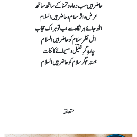
حاضر ہیں سب دعاء و تمنا کے ساتھ ساتھ
عرض و اثر سلام و حاضر ہیں السلام
اٹھ جائے ہر نگاہ سے اب تو ہر اک حجاب
اہل نظر سلام کو حاضر ہیں السلام
چارہِ گرِ خلیؔل و مسیحائے کائنات
خستہ جگر سلام کو حاضر ہیں السلام
متعلقہ