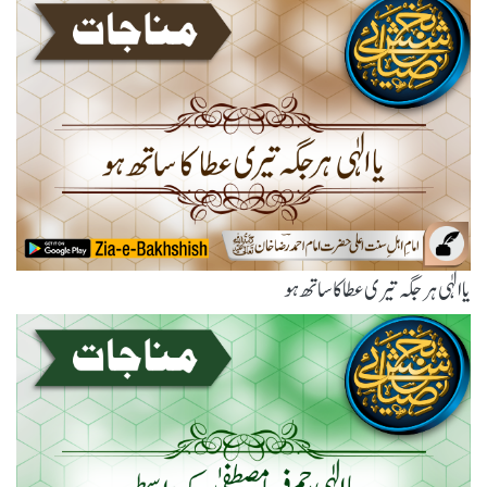
یاالٰہی ہر جگہ تیری عطا کا ساتھ ہو