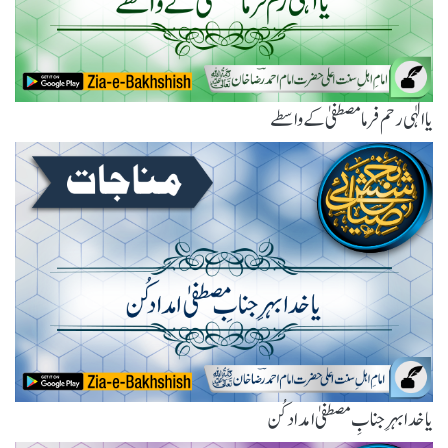
یاالٰہی رحم فرما مصطفیٰ کے واسطے
یا خدا بہرِ جنابِ مصطفیٰ امداد کُن