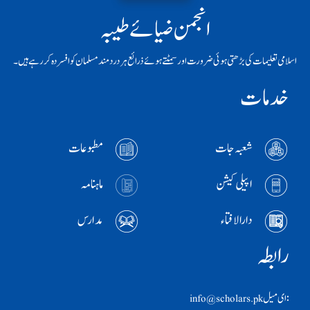
انجمن ضیائے طیبہ
اسلامی تعلیمات کی بڑھتی ہوئی ضرورت اور سمٹتے ہوئے ذرائع ہر دردمند مسلمان کو افسردہ کر رہے ہیں۔
خدمات
شعبہ جات
مطبوعات
اپیلی کیشن
ماہنامہ
دارالافتاء
مدارس
رابطہ
:ای ميل info@scholars.pk