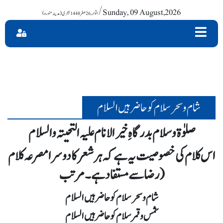
/ Sunday, 09 August,2026
شام و سحر سلام کو حاضر ہیں السلام
صلوٰۃ و سلام بدرگاہِ خیرالانام علیہ التحیتہ والسلام
اس کلام کی خصوصیت یہ ہے کہ ہر شعر کا دوسرا مصرعہ کلام
رضا سے مستفاد ہے۔مرتب)
شام و سحر سلام کو حاضر ہیں السلام
شمس و قمر سلام کو حاضر ہیں السلام