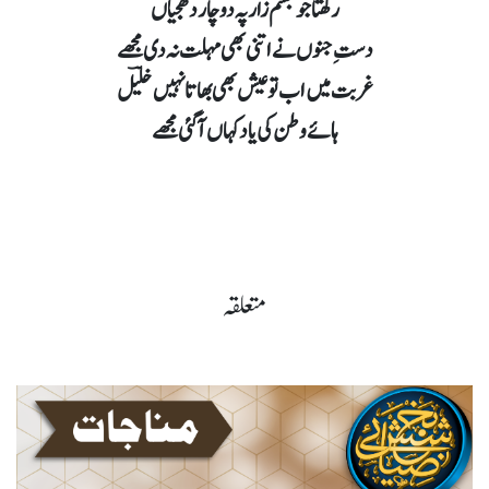
رکھتا جو جسم زار پہ دو چار دھجیاں
دستِ جنوں نے اتنی بھی مہلت نہ دی مجھے
غربت میں اب تو عیش بھی بھاتا نہیں خلیؔل
ہائے وطن کی یاد کہاں آگئی مجھے
متعلقہ