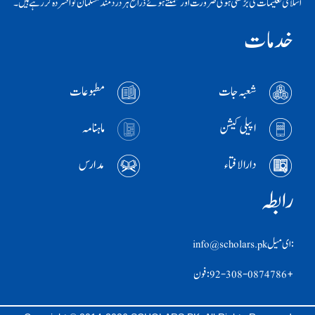
اسلامی تعلیمات کی بڑھتی ہوئی ضرورت اور سمٹتے ہوئے ذرائع ہر دردمند مسلمان کو افسردہ کر رہے ہیں۔
خدمات
شعبہ جات
مطبوعات
اپیلی کیشن
ماہنامہ
دارالافتاء
مدارس
رابطہ
:ای ميل info@scholars.pk
+92-308-0874786 :فون