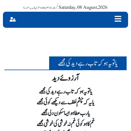
/ Saturday, 08 August,2026
یا تو یہ ہو کہ تاب رہے دید کی مجھے
آرزوئے دید
یا تو یہ ہو کہ تاب رہے دید کی مجھے
یا یہ کہ چشمِ لطف سے دیکھے کوئی مجھے
یارب عطا ہو ایسا سکون دلی مجھے
غم کا ہو کوئی غم نہ خوشی کی خوشی مجھے