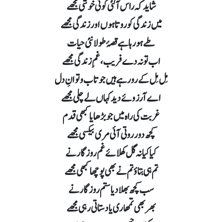
شاید کہ راس آگئی کوئی خوشی مجھے
میں زندگی کو روتا ہوں اور زندگی مجھے
طے ہورہا ہے قصۂ طو لانئی حیات
اب تو نہ دے فریب، غمِ زندگی مجھے
مِل مِل کے رو رہے ہیں جو تاب و توانِ دل
اے آرزوئے دید کہاں لے چلی مجھے
غربت کی راہ میں جو بڑھایا کبھی قدم
کچھ دور روتی آئی مری بیکسی مجھے
کیا کیا نہ گل کھلائے غم روزگار نے
تم ہی بتاؤ تم نے بھی پوچھا کبھی مجھے
سب کچھ بھلا دیا ستم روزگار نے
بھر بھی تمھاری یاد ستاتی رہی مجھے