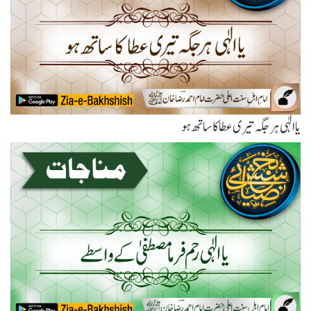
یاالٰہی ہر جگہ تیری عطا کا ساتھ ہو