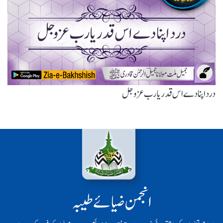
درد اپنا دے اس قدر یارب عزوجل
انجمن ضیائے طیبہ