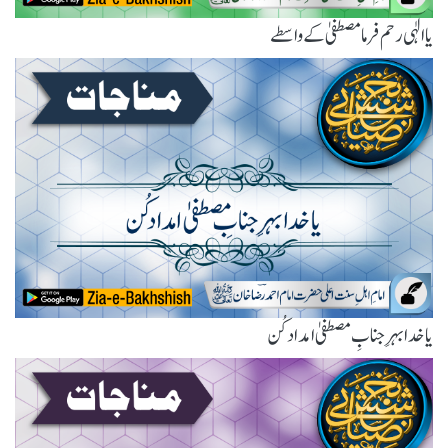
یاالٰہی رحم فرما مصطفیٰ کے واسطے
یا خدا بہرِ جنابِ مصطفیٰ امداد کُن