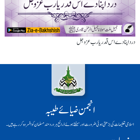
درد اپنا دے اس قدر یارب عزوجل
انجمن ضیائے طیبہ
اسلامی تعلیمات کی بڑھتی ہوئی ضرورت اور سمٹتے ہوئے ذرائع ہر دردمند مسلمان کو افسردہ کر رہے ہیں۔