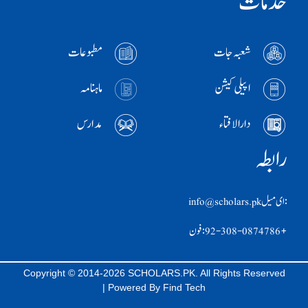
خدمات
شعبہ جات
مطبوعات
اپیلی کیشن
ماہنامہ
دارالافتاء
مدارس
رابطہ
:ای ميل info@scholars.pk
+92-308-0874786 :فون
Copyright © 2014-2026 SCHOLARS.PK. All Rights Reserved
| Powered By
Find Tech