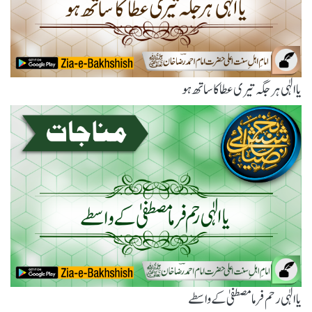
یاالٰہی ہر جگہ تیری عطا کا ساتھ ہو
یاالٰہی رحم فرما مصطفیٰ کے واسطے