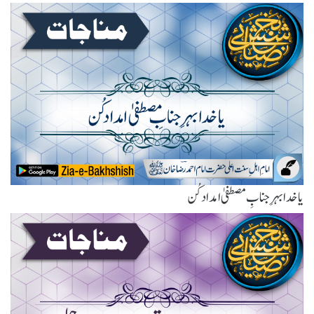
یا خدا بہرِ جنابِ مصطفیٰ امداد کُن