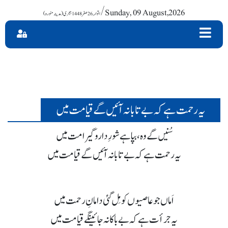
/ Sunday, 09 August,2026
یہ رحمت ہے کہ بے تابانہ آئیں گے قیامت میں
سُنیں گے وہ، بپا ہے شورِ داروگیر امت میں
یہ رحمت ہے کہ بے تابانہ آئیں گے قیامت میں
اَماں جو عاصیوں کو مِل گئی دامانِ رحمت میں
یہ جرأت ہے کہ بے باکانہ جائینگے قیامت میں