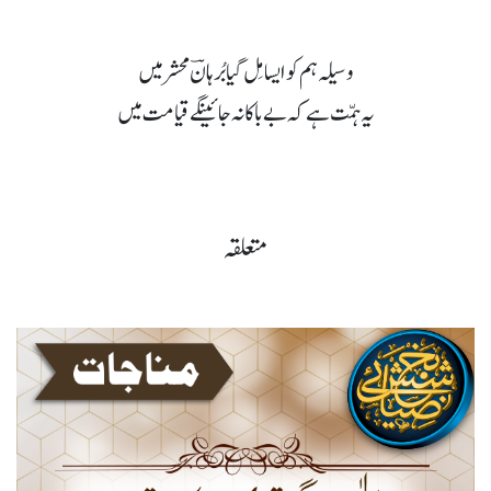
وسیلہ ہم کو ایسا مِل گیا بُرہانؔ محشر میں
یہ ہمّت ہے کہ بے باکانہ جائینگے قیامت میں
متعلقہ