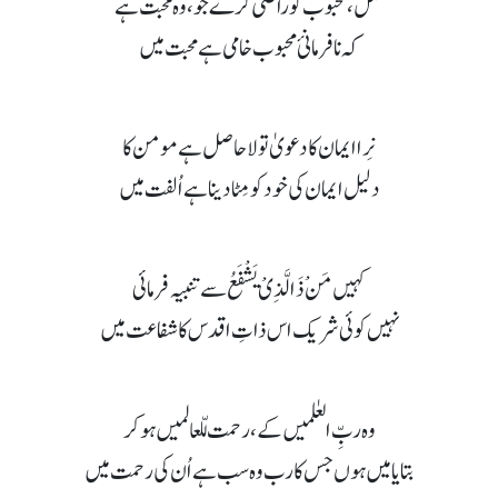
عمل، محبوب کو راضی کرے جو، وہ محبت ہے
کہ نافرمانئ محبوب خامی ہے محبت میں
نِرا ایمان کا دعویٰ تو لاحاصل ہے مومن کا
دلیل ایمان کی خود کو مِٹا دینا ہے اُلفت میں
کہیں مَنْ ذَالَّذِیْ یَشْفَعُ سے تنبیہ فرمائی
نہیں کوئی شریک اس ذاتِ اقدس کا شفاعت میں
وہ ربِّ العٰلمیں کے، رحمت لّلعالمیں ہو کر
بتایا میں ہوں جس کا رب وہ سب ہے اُن کی رحمت میں