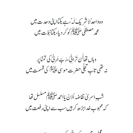
وہ وَاحدْ لاَ شَریکَ لَہٗ، ہے یکتا اپنی وحدت میں
محمد مصطفٰی ﷺ کو کر دیا، یکتا نبوّت میں
وہاں تھا لَنْ تَرَانِیْ، رَبِّ اَرِنِیْ کی تمنّا پر
نہ تھی تابِ تجلّی حضرت موسی﷤ کی قسمت میں
شبِ اسریٰ تقاضہ اُدْنُ یَا اَحمد ﷺ مسلسل تھا
کہ محبوبِ خدا بڑھ کر ہیں سب سے اپنی رفعت میں