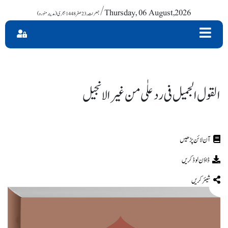
/ Thursday, 06 August,2026
القول الجمیل فی رد علٰی من غیر الانجیل
ڈاؤن لوڈ کریں
شیئر کریں