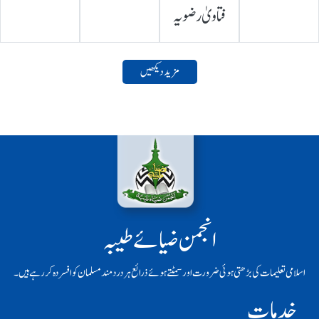
فتاویٰ رضویہ
مزید دیکھیں
انجمن ضیائے طیبہ
اسلامی تعلیمات کی بڑھتی ہوئی ضرورت اور سمٹتے ہوئے ذرائع ہر دردمند مسلمان کو افسردہ کر رہے ہیں۔
خدمات