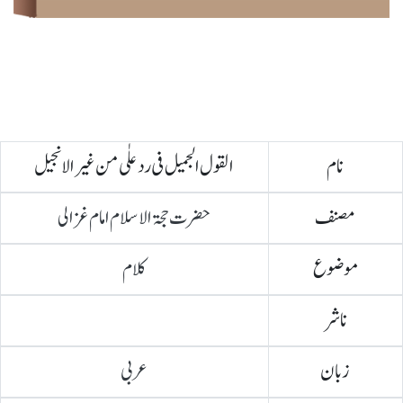
نام
القول الجمیل فی رد علٰی من غیر الانجیل
مصنف
حضرت حجۃ الاسلام امام غزالی
موضوع
کلام
ناشر
زبان
عربی