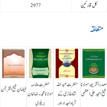
کل قارئین
2977
متعلقہ
صدرالشریعہ مولانا
حضرت عبداللہ
حضرت علامہ
فیضانِ شیخ القرآن
شیخ امجد علی اعظمی
شاہ غازی کے
مولانا محمد رضا خان
آباواجداد اور
بریلوی