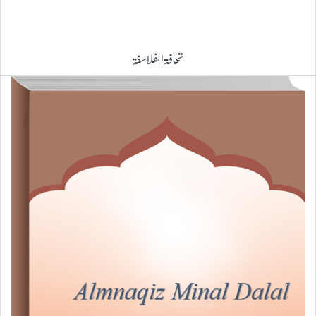
تحافۃ الفلاسفۃ