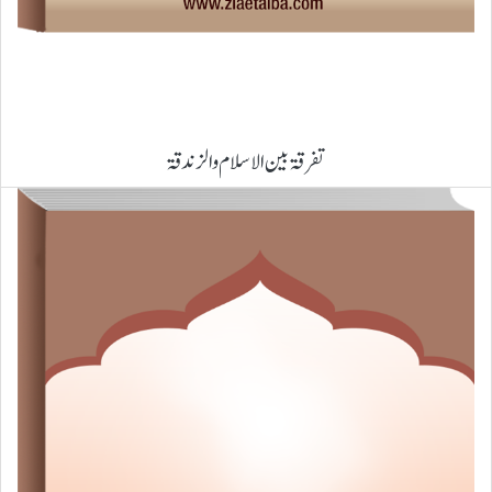
تفرقۃ بین الاسلام والزندقۃ