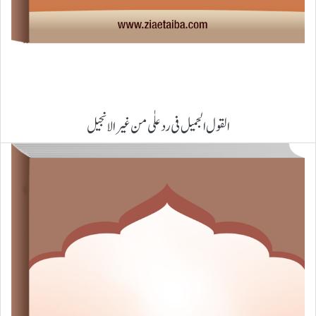
القول الجمیل فی رد علٰی من غیر الانجیل