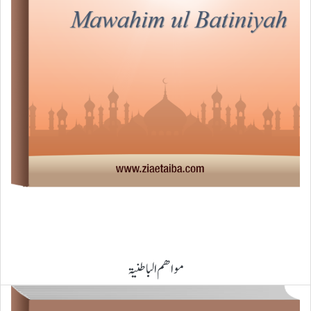
مواھم الباطنیۃ