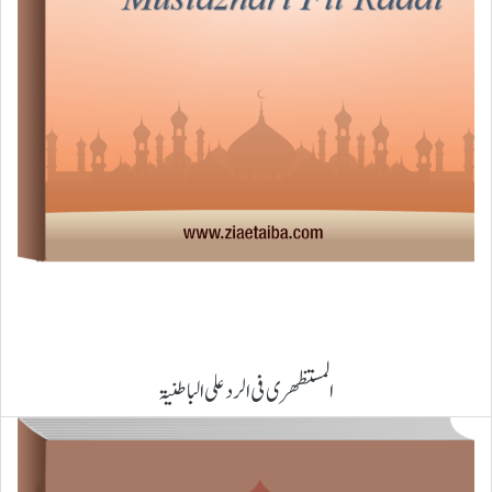
المستظھری فی الرد علی الباطنیۃ