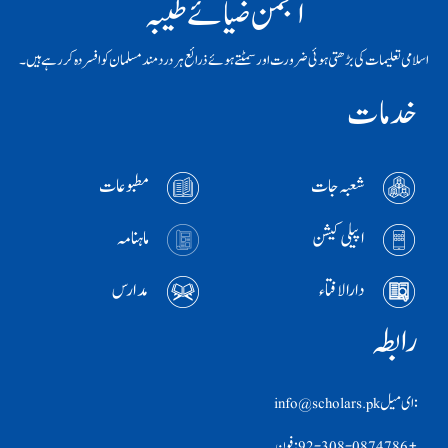
انجمن ضیائے طیبہ
اسلامی تعلیمات کی بڑھتی ہوئی ضرورت اور سمٹتے ہوئے ذرائع ہر دردمند مسلمان کو افسردہ کر رہے ہیں۔
خدمات
شعبہ جات
مطبوعات
اپیلی کیشن
ماہنامہ
دارالافتاء
مدارس
رابطہ
:ای ميل info@scholars.pk
+92-308-0874786 :فون