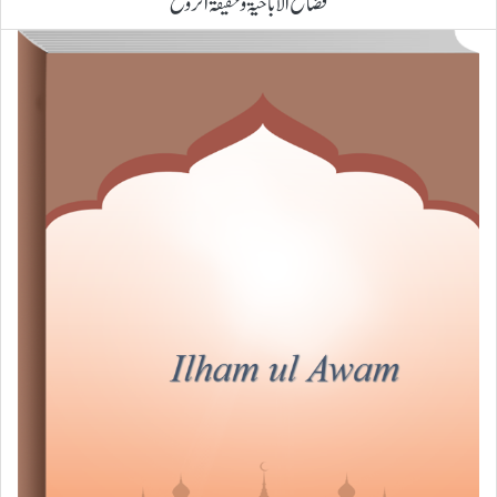
فضائح الاباحیۃ وحقیقۃ الروح