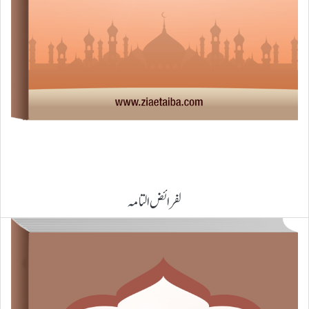
لفرائض التامہ