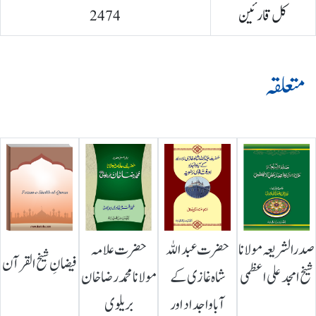
کل قارئین
2474
متعلقہ
صدرالشریعہ مولانا
حضرت عبداللہ
حضرت علامہ
فیضانِ شیخ القرآن
شیخ امجد علی اعظمی
شاہ غازی کے
مولانا محمد رضا خان
آباواجداد اور
بریلوی