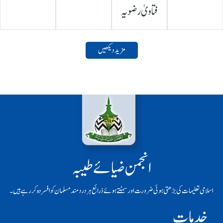
فتاویٰ رضویہ
مزید دیکھیں
انجمن ضیائے طیبہ
اسلامی تعلیمات کی بڑھتی ہوئی ضرورت اور سمٹتے ہوئے ذرائع ہر دردمند مسلمان کو افسردہ کر رہے ہیں۔
خدمات