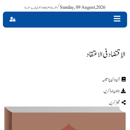
/ Sunday, 09 August,2026
الإقتضاد فی الاعتقاد
ڈاؤن لوڈ کریں
شیئر کریں