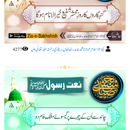
حجۃ الاسلام مولانا محمد حامد رضا خاں بریلوی رحمتہ اللہ تعا لٰی علیہ