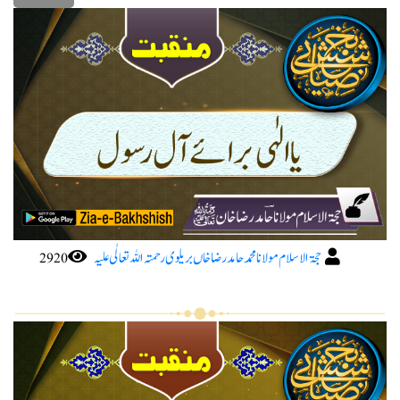
حجۃ الاسلام مولانا محمد حامد رضا خاں بریلوی رحمتہ اللہ تعا لٰی علیہ