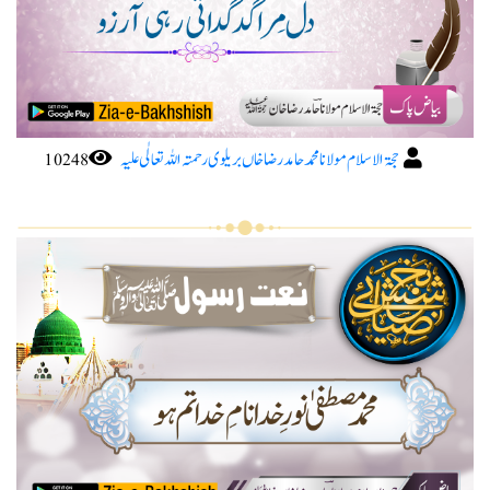
حجۃ الاسلام مولانا محمد حامد رضا خاں بریلوی رحمتہ اللہ تعا لٰی علیہ