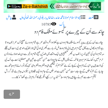
نعت
حجۃ الاسلام مولانا محمد حامد رضا خاں بریلوی رحمتہ اللہ تعا لٰی علیہ
بیاضِ
پاک
10785
چاند سے اُن کے چہرے پر گیسوئے مشک فام دو
چاند سے اُن کے چہرے پر گیسوئے مشک فام دودن ہے کھلا ہوا مگر وقتِ سحر ہے شام دو روئے صبیح اک سحر زلفِ دوتا
ہے شام دوپھول سے گال صبح دم مہر ہیں لَالَہ فام دو عارضِ نور بار سے بکھری ہوئی ہٹی جو زلفایک اندھیری رات میں نکلے
مہِ تمام دو اُن کی جبینِ نور پر زلفِ سیہ بکھر گئیجمع ہیں ایک وقت میں ضِدّیں صبح و شام دو خیر سے دن خدا وہ لائے دونوں
حرم ہمیں دکھائےزمزم و بیرِ فاطمہ کے پئیں چل کے جام دو ذاتِ حَسن حُسین ہے عَینِ شبیہِ مصطفیٰذات ہے اک نبی
کی ذات ہیں یہ اسی کے نام دو پی کے پِلا کے مَے کشو! ہم کو بچیکُھچی ہی دوقطرہ دو قطرہ ہی سہی کچھ تو برائے نام دو ہاتھ سے
چار یار کے ہم کو ملیں گے چار جامدستِ حَسن حُسین سے اور ملیں گے جام دو ایک نگاہِ ناز پر سیکڑوں جامِ مَے نثارگردشِ
چشمِ مست سے ہم نے پئے ہیں جام دو وسطِ مُسَبِّحَہ پہ سر رکھیے انگوٹھے کا اگرنامِ اِلٰہ ہے لکھا ’’ہ‘&۔۔۔
مزید