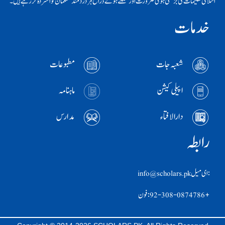
اسلامی تعلیمات کی بڑھتی ہوئی ضرورت اور سمٹتے ہوئے ذرائع ہر دردمند مسلمان کو افسردہ کر رہے ہیں۔
خدمات
شعبہ جات
مطبوعات
اپیلی کیشن
ماہنامہ
دارالافتاء
مدارس
رابطہ
:ای ميل info@scholars.pk
+92-308-0874786 :فون