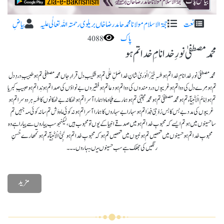
نعت
حجۃ الاسلام مولانا محمد حامد رضا خاں بریلوی رحمتہ اللہ تعا لٰی علیہ
بیاضِ
پاک
4088
محمد مصطفیٰ نورِ خدا نامِ خدا تم ہو
محمد مصطفیٰ نورِ خدا نامِ خدا تم ہوشَہِ خَیْرُالْوَریٰ شانِ خدا صَلِّ عَلٰی تم ہو شکیبِ دل قرارِ جاں محمد مصطفی تم ہوطبیبِ دردِ دل
تم ہو مِرے دل کی دوا تم ہو غریبوں درد مندوں کی دوا تم ہو دعا تم ہوفقیروں بے نواؤں کی صدا تم ہو نِدا تم ہو حبیبِ کبریا
تم ہو اِمَامُ الْاَنْبِیَآء تم ہومحمد مصطفیٰ تم ہو محمد مجتبیٰ تم ہو ہمارے ملجا و ماوا ہمارا آسرا تم ہوٹھکانہ بے ٹھکانوں کا شَہِ ہر دوسرا تم ہو
غریبوں کی مدد بے بس کا بس رُوْحِیْ فِدَا تم ہوسہارا بے سہاروں کا ہمارا آسرا تم ہو نہ کوئی ماہ وَش تم سا نہ کوئی مہ جبیں تم
ساحسینوں میں ہو تم ایسے کہ محبوبِ خدا تم ہو میں صدقے انبیا کے یوں تو محبوب ہیں، لیکنجو سب پیاروں سے پیارا ہے وہ
محبوبِ خدا تم ہو حسینوں میں تمھیں تم ہو نبیوں میں تمھیں تم ہوکہ محبوبِ خدا تم ہو نَبِیُّ الْاَنْبِیَآء تم ہو تمھارے حُسنِ
رنگیں کی جھلک ہے سب حسینوں میںبہاروں ۔۔۔
مزید