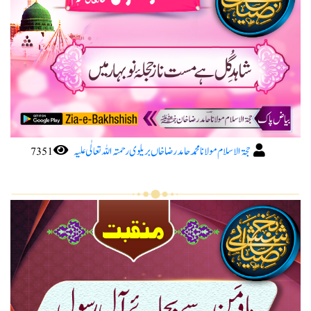
حجۃ الاسلام مولانا محمد حامد رضا خاں بریلوی رحمتہ اللہ تعا لٰی علیہ