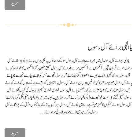
مزید
یا الٰہی برائے آل رسول
یا الٰہی! برائے آلِ رسولدل میں بھر دے وِلائے آلِ رسول سوکھے دھانوں پہ بھی برس جائےابرِ جُود و سخائے آلِ
رسول سر سے قربان تجھ پہ آنکھوں سےآنکھیں سر سے فدائے آلِ رسول سُحقِ نعلین رگڑا آنکھوں کاطوطیا خاکپائے
آلِ رسول میری بگڑی بنی ہے تیرے ہاتھتو ہی بگڑی بنائے آلِ رسول تجھ سے جس کو ملا ملے پیارےتجھ سے جو پائے
پائے آلِ رسول تیزیِ مہرِ حشر کا کیا خوفمیں ہوں زیرِ لِوائے آلِ رسول بادشاہ ہیں گدا تِرے در کےہوں گدائے گدائے
آلِ رسول تاج والوں کا تاجِ عزّت ہےکہنہ نعلینِ پائے آلِ رسول ٹھنڈی ٹھنڈی نسیمِ مارہرہدل کی کلیاں کھلائے آلِ
رسول بھینی بھینی سی مست خوشبو سےدل کی کلیاں بَسائے آلِ رسول طِیبِ طَیبہ میں ہیں بسی کلیاںمہکی گُل گوں قَبائے
آلِ رسول بھولے بھٹکوں کا خضر ہی تو ہےراستے پر لگائے آلِ رسول سبز گنبد پہ اڑ کے جا بیٹھوںشوق کے پَر لگائے آلِ
رسول خاک میری اڑے جو بعدِ فنامدنی ہو ہوائے ۔۔۔
مزید