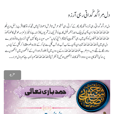
دل مِرا گُدگُداتی رہی آرزو
دل مِرا گُدگُداتی رہی آرزوآنکھ پِھر پِھر کے کرتی رہی جستجو عرش تا فرش ڈھونڈ آیا میں تجھ کو، تونکلا اَقْرَبْ زِ حَبْلِ وَرِیْدِ گُلو
اللہٗ اللہٗ اللہٗ اللہٗ طائرانِ چمن کی چہک وَحْدَہٗنغمہ بلبل کا ہے لَاشَرِیْکَ لَہٗ قمریوں کا ترانہ ہے لَاغَیْرَہٗزمزمہ طوطی کا ھُوَہٗ ھُوَہٗ
اللہٗ اللہٗ اللہٗ اللہٗ بلبلوں کو چمن میں رہی جستجوپپیہا کہتا پھرا ’’پی کہاں‘‘ سو بہ سو پر نہ چٹکا کہیں غنچۂ آرزوہاں ملا تو ملا میرے
دل ہی میں تو اللہٗ اللہٗ اللہٗ اللہٗ شاہدانِ چمن نے لبِ آب جوآب گُل سے نہا کر کے تازہ وضو حلقۂ ذکر گُل کے کیا رو بہ
رواور لگانے لگے دم بہ دم ضربِ ھُوْ اللہٗ اللہٗ اللہٗ اللہٗ رہ کے پردوں میں تو جلوہ آرا ہوابس کے آنکھوں میں آنکھوں سے
پردہ کیا آنکھ کا پردہ، پردہ ہوا آنکھ کابند آنکھیں ہوئیں تو نظر آیا تو اللہٗ اللہٗ اللہٗ اللہٗ کعبۂ کعبہ ہے کعبۂ دل مِرا۔۔۔
مزید