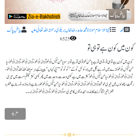
حمد
حجۃ الاسلام مولانا محمد حامد رضا خاں بریلوی رحمتہ اللہ تعا لٰی علیہ
بیاضِ پاک
6525
کون میں کون ہے تو ہی تو
کَون میں کَون ہے تو ہی تو، تو ہی تو ہے یَا مَنْ ھُوتو ہی تو ہے تو ہر سویَا مَنْ لَّیْسَ اِلَّا ھُوْ لَآ اِلٰہَ اِلَّا ھُوْ، لَآ اِلٰہَ اِلَّا ھُوْ، لَآ اِلٰہَ اِلَّا ھُوْ، یَا
مَنْ لَّیْسَ اِلَّا ھُوْ ذرّے میں نور ہے گل میں بو، کوئل کُوکے ’’کُو کُو کُو‘‘’’پی کہاں‘‘ پپیہا کہے ہر سو اللہٗ اللہٗ اللہٗ لَآ اِلٰہَ اِلَّا ھُوْ،
لَآ اِلٰہَ اِلَّا ھُوْ، لَآ اِلٰہَ اِلَّا ھُوْ، یَا مَنْ لَّیْسَ اِلَّا ھُوْ کثرت میں ہے کیسی وحدت، وحدت میں پھر کیسی کثرتچشمِ مست میں تیری
رنگت، پھولوں میں تیری خوشبو لَآ اِلٰہَ اِلَّا ھُوْ، لَآ اِلٰہَ اِلَّا ھُوْ، لَآ اِلٰہَ اِلَّا ھُوْ، یَا مَنْ لَّیْسَ اِلَّا ھُوْ طور بنا ہے ذرّہ ذرّہ، نور بنا ہے قطرہ
قطرہتیرا ثنا گر بُت کا بندہ، سجدہ بُتوں کا تیری سو لَآ اِلٰہَ اِلَّا ھُوْ، لَآ اِلٰہَ اِلَّا ھُوْ، لَآ اِلٰہَ اِ۔۔۔
مزید