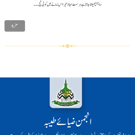
سایہپھیلتا جاتا ہے ہر سمت اجالا تیرا اس زمانے میں کوئی تج۔۔۔
مزید
انجمن ضیائے طیبہ