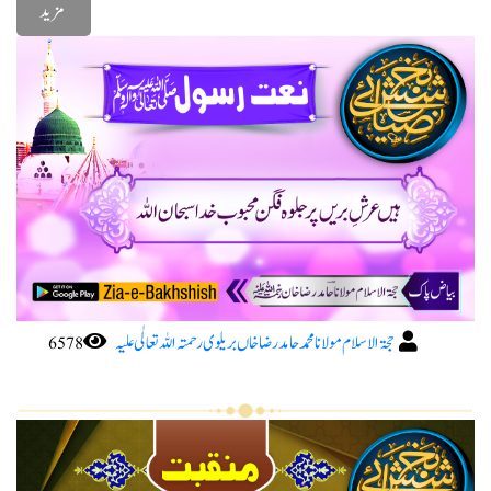
مزید
حجۃ الاسلام مولانا محمد حامد رضا خاں بریلوی رحمتہ اللہ تعا لٰی علیہ