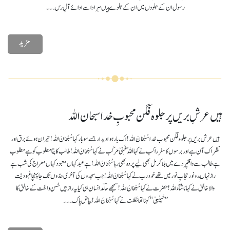
رسول ان کے جلووں میں ان کے جلوے ہیںہر ادا سے ادائے آلِ رس۔۔۔
مزید
ہیں عرشِ بریں پر جلوہ فگن محبوبِ خدا سبحان اللہ
ہیں عرشِ بریں پر جلوہ فگن محبوبِ خدا سُبْحَانَ اللہ!اک بار ہوا دیدار جسے سو بار کہا سُبْحَانَ اللہ! حیران ہوئے برق اور
نظر اک آن ہے اور برسوں کا سفرراکب نے کہا اَللہُ غَنِیّ مَرکَب نے کہا سُبْحَانَ اللہ! طالب کا پتا مطلوب کو ہے مطلوب
ہے طالب سے واقفپردے میں بلا کر مل بھی لیے پردہ بھی رہا سُبْحَانَ اللہ! ہے عبد کہاں معبود کہاں معراج کی شب ہے
راز نہاںدو نور حجابِ نور میں تھے خود رب نے کہا سُبْحَانَ اللہ! جب سجدوں کی آخری حدّوں تک جا پہنچا عُبودیّت
والاخالق نے کہا مَاشَآءَاللہ! حضرت نے کہا سُبْحَانَ اللہ! سمجھے حاؔمد انسان ہی کیا یہ راز ہیں حُسن و الفت کےخالق کا
’’حَبِیْبِیْ‘‘ کہنا تھا خَلقت نے کہا سُبْحَانَ اللہ! بیاض پاک۔۔۔