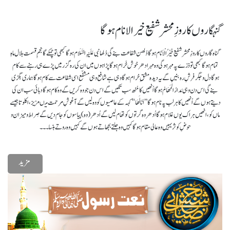
گنہگاروں کا روزِ محشر شفیع خیرالانام ہوگا
گناہ گاروں کا روزِ محشر شفیع خَیْرُالْاَنَام ہوگادُلھن شفاعت بنے گی دُلھا نبی عَلَیْہِ السَّلَام ہوگا کبھی تو چمکے گا نجمِ قسمت ہلال ماہِ
تمام ہوگاکبھی تو ذرّے پہ مہر ہوگی وہ مہر ادھر خوش خَرام ہوگا پڑا ہوں میں ان کی رہ گزر میں پڑے ہی رہنے سے کام
ہوگادل و جگر فرشِ رہ بنیں گے یہ دیدہ مشقِ خرام ہوگا وہی ہے شافع وہی مشفّع اسی شفاعت سے کام ہوگاہماری بگڑی
بنے گی اس دن وہی مَدارُالْمَھَامْ ہوگا اُنھیں کا مُنھ سب تکیں گے اس دن جو وہ کریں گے وہ کام ہوگادہائی سب ان کی
دیتے ہوں گے اُنھیں کا ہر لب پہ نام ہوگا ’’اَنَا لَھَا‘‘ کہہ کے عاصیوں کو وہ لیں گے آغوشِ مرحمت میںعزیز، اکلوتا جیسے
ماں کو، انھیں ہر اک یوں غلام ہوگا اُدھر وہ گرتوں کو تھام لیں گے اُدھر(وہ) پیاسوں کو جام دیں گےصِراط و میزان و
حوضِ کوثر یہیں وہ عالی مقام ہوگا کہیں وہ جلتے بجھاتے ہوں گے کہیں وہ روتے ہنسا۔۔۔
مزید