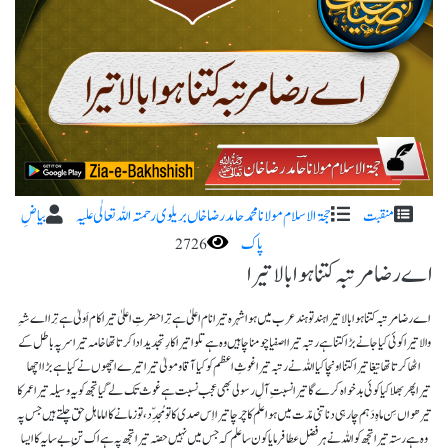
منقبت
حجۃ الاسلام مولانا محمد حامد رضا خاں بریلوی رحمتہ اللہ تعا لٰی علیہ
بیاضِ
پاک
2726
اے رضا مرتبہ کتنا ہوا بالا تیرا
اے رضا مرتبہ کتنا ہوا بالا تیراہند تو ہند عرب میں ہوا شہرہ تیرا نام اعلیٰ ہے تِرا حضرتِ اعلیٰ تیراکام اَولیٰ ہے تِرا اے شہِ
والا تیرا کوئی کیا جانے بڑا کتنا ہے رتبہ تیرااصفیا چومنا چاہیں وہ ہے تلوا تیرا کارِ تجدید ادا کرتا تھا خامہ تیراسر پہ باطل کے
اٹھا کرتا تھا تیغا تیرا کتنا اونچا کیا اللہ نے رتبہ تیراغوثِ اعظم کو کیا آقا و مولیٰ تیرا تیرے اچھوں نے کیا ہے بڑا اچھا
تیراپھر بھلا کیا کوئی بد خواہ کرے گا تیرا نسبتِ آلِ رسولی بھی عجب نسبت ہےغوث تک لے گیا تجھ کو یہ وسیلہ تیرا عمر کا
تیرھواں سِن ماہِ دَہم چار ہی دناتنی مدّت میں ہوا علم کا چرچا تیرا اِس صدی کا تو مُجدِّد، تو زمانے کا اماماہلِ حق چلتے ہیں جس پہ
وہ ہے رستہ تیرا تجھ کو اللہ نے ہر فضل عطا فرمایاکون سا علم کہ جس میں نہیں حصّہ تیرا تجھ پہ ہے اک تنِ بے سایہ کا ایسا