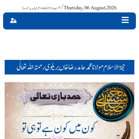
/ Thursday, 06 August,2026
حجۃ الاسلام مولانا محمد حامد رضا خاں بریلوی رحمتہ اللہ تعا لٰی
علیہ (11)