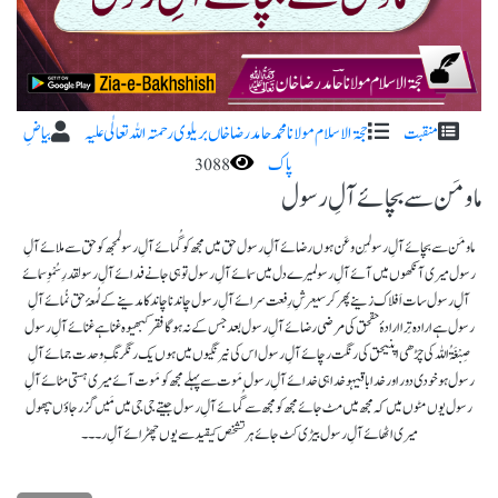
منقبت
حجۃ الاسلام مولانا محمد حامد رضا خاں بریلوی رحمتہ اللہ تعا لٰی علیہ
بیاضِ
پاک
3088
ما و مَن سے بچائے آلِ رسول
ما و مَن سے بچائے آلِ رسولمِن و عَن ہوں رضائے آلِ رسول حق میں مجھ کو گُمائے آلِ رسولمجھ کو حق سے ملائے آلِ
رسول میری آنکھوں میں آئے آلِ رسولمیرے دل میں سمائے آلِ رسول تو ہی جانے فدائے آلِ رسولقدرِ سُمْوِ سمائے
آلِ رسول سات اَفلاک زینے پھر کرسیعرشِ رِفعت سرائے آلِ رسول چاندنا چاند کا مدینے کےلُمعۂ حق نُمائے آلِ
رسول ہے ارادہ تِرا ارادۂ حقحق کی مرضی رضائے آلِ رسول بعد جس کے نہ ہوگا فقر کبھیوہ غنا ہے غنائے آلِ رسول
صِبْغَۃُاللہ کی چڑھی اپنیحق کی رنگت رچائے آلِ رسول اس کی نیرنگیوں میں ہوں یک رنگرنگِ وحدت جمائے آلِ
رسول ہو خودی دور اور خدا باقیہو خدا ہی خدائے آلِ رسول مَوت سے پہلے مجھ کو مَوت آئےمیری ہستی مٹائے آلِ
رسول یوں مٹوں میں کہ مجھ میں مٹ جائےمجھ کو مجھ سے گُمائے آلِ رسول جیتے جی جی میں مَیں گزر جاؤںپھول
میری اٹھائے آلِ رسول بیڑی کٹ جائے ہر تشخص کیقید سے یوں چھڑائے آلِ ر۔۔۔