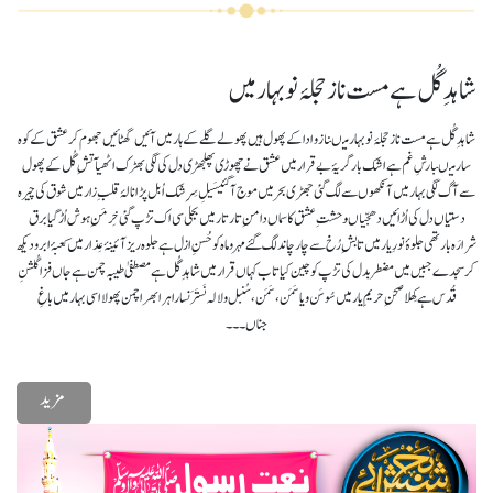
شاہدِ گُل ہے مست ناز حجلۂ نو بہار میں
شاہدِ گُل ہے مست ناز حجلۂ نو بہار میںناز و ادا کے پھول ہیں پھولے گلے کے ہار میں آئیں گھٹائیں جھوم کر عشق کے کوہ
سار میںبارشِ غم ہے اشک بار گریۂ بے قرار میں عشق نے چھوڑی پھلجھڑی دل کی لگی بھڑک اٹھیآتشِ گُل کے پھول
سے آگ لگی بہار میں آنکھوں سے لگ گئی جھڑی بحر میں موج آ گئیسَیلِ سِرِشک اُبل پڑا نالۂ قلبِ زار میں شوق کی چیرہ
دستیاں دل کی اُڑائیں دھجّیاںوحشتِ عشق کا سماں دامنِ تار تار میں بجلی سی اک تڑپ گئی خِرمَنِ ہوش اُڑ گیابرق
شرارَہ بار تھی جلوۂ نورِ یار میں تابشِ رُخ سے چار چاند لگ گئے مہر و ماہ کوحُسنِ ازل ہے جلوہ ریز آئینۂ عِذار میں کعبۂ ابرو دیکھ
کر سجدے جبیں میں مضطربدل کی تڑپ کو چین کیا تاب کہاں قرار میں شاہدِ گُل ہے مصطفیٰ طیبہ چمن ہے جاں فزاگُلشنِ
قُدس ہے کِھلا صحنِ حریمِ یار میں سُوسَن و یاسَمَن، سَمَن، سُنبل و لالہ نَستَرَنسارا ہرا بھرا چمن پھولا اسی بہار میں باغِ
جناں۔۔۔
مزید