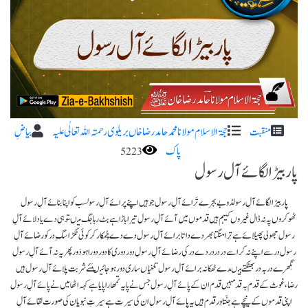
منقبت
حجۃ الاسلام مولانا محمد حامد رضا خاں بریلوی رحمتہ اللہ تعا لٰی علیہ
بیاضِ
پاک
5223
پار بیڑا لگائے آل رسول
پار بیڑا لگائے آلِ رسولڈوبے بجرے تَرائے آلِ رسول جو ہیں اپنے پرائے آلِ رسولسب کو اپنا بنائے آلِ رسول
ٹھوکروں پہ نہ ڈال غیروں کیہم ہیں قدموں میں آئے آلِ رسول تیرا باڑا ہے بٹ رہا جگ میںتو ہی دے یا دلائے آلِ
رسول جھولی پھیلائے ہے تِرا منگتابھر دے داتا برائے آلِ رسول دے دے چُمکار کر کوئی ٹکڑاسگِ در کو رضائے آلِ
رسول در سے اپنے نہ کر اسے در دردر دے در کی رضائے آلِ رسول دور دوری کا دور دورا ہودَور پھر یہ نہ آئے آلِ رسول
نِگھرے در بہ در بھٹکتے ہیںدے ٹھکانہ برائے آلِ رسول تلخیاں ساری دور ہو جائیںمَئے شربت پلائے آلِ رسول ہیں
رضا، غوث کے قدم بہ قدمہیں قدم ان کے پائے آلِ رسول جس نے پایہ تمھارا پایا ہےکہہ اٹھا میں نے پائے آلِ رسول
اپنی قدموں کے نیچے ہے جنّتاور قدم ہیں یہ پائے آلِ رسول ان کی سیرت ہے سیرتِ نبویان کی صورت لقائے آلِ