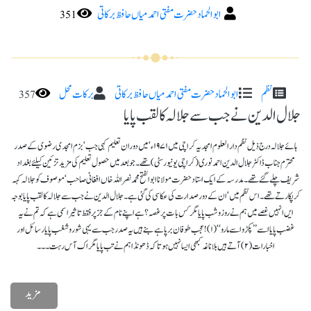
ابو الحماد حضرت مفتی احمد میاں حافظ برکاتی
نظم
ابو الحماد حضرت مفتی احمد میاں حافظ برکاتی
برکات محل
357
جلال الدین نے جب سے جلالہ کا لقب پایا
ہائے جلالہ درج ذیل نظم دار العلوم امجدیہ کراچی میں ۱۹۷۱ء ‘ میں دوران تعلیم کہی جب ‘ بزم امجدی رضوی کے صدر
محترم جناب ڈاکٹر جلال الدین احمد نوری (کراچی یونیورسٹی)تھے۔ جو بعد میں حصول تعلیم کی مزید تزئین کیلئے بغداد
شریف چلے گئے تھے۔ مدرسہ کے ایک استاد حضرت مولانا ابوالفتح محمد نصر اللہ خاں افغانی صاحب ‘ موصوف کو جلالہ کہہ
کر پکارتے تھے ۔ اس نظم میں ‘ ان کے دور صدارت کی عکا سی کی گئی ہے۔ جلال الدین نے جب سے جلالہ کا لقب پایا بوجہ
ایں انہیں غصے میں ہم نے روز وشب پایا مگر کس بات پر غصہ ؟ہے اپنے نام کے جز پر فقط تاثیر اسمی ہے کہ تم نے یہ
غضب پایا اسے ’’پکڑو اسے مارو‘‘(۱) ! عجب طوفان برپا ہے بنے ہیں یہ صدر جب سے یہی شور و شغب پایا رسائل اور
اخبارات (۲) آتے ہیں بلا ناغہ کبھی ایسا نہیں ہوتا کہ ڈھونڈا ہم نے تب پایا مگر اک آس رہت۔۔۔
مزید