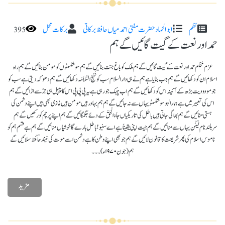
نظم
ابو الحماد حضرت مفتی احمد میاں حافظ برکاتی
برکات محل
395
حمد اور نعت کے گیت گائیں گے ہم
عزم محکم حمد اور نعت کے گیت گائیں گے ہم ملک کو باغ جنت بنائیں گے ہم سو شلسٹوں کو مومن بنائیں گے ہم راہ
اسلام ان کو دکھائیں گے ہم جب بنایا ہے ہم نے ہی دارالسلام سب کو نَہْجُ السَّلاَمَہ دکھائیں گے ہم دھوکہ دیتی ہے سب کو
جو مودودیت بڑھ کے آئینہ اس کو دکھائیں گے ہم اب چہک جو رہی ہے یہ پی پی پی اس کا پیپل ہی جڑ سے اڑائیں گے ہم
اس کی تعبیر میں ہے ہمارا لہو سوشلسٹو یہاں سے نہ جائیں گے ہم ہم بہادر ہیں مومن ہیں غازی بھی ہیں اپنے دشمن کی
ہستی مٹائیں گے ہم بھاگی جاتی ہیں باطل کی تاریکیاں جاَءَالْحَقْ کے دئے جگمگائیں گے ہم اپنے پرچم کو رکھیں گے ہم
سربلند نام لیؔنن یہاں سے مٹائیں گے ہم جیت اپنی یقیناً ہے اے سنیو! باطل ہارے گا خوشیاں منائیں گے ہم ہے قسم ہم کو
ناموس اسلام کی پھر شریعت کا قانون لائیں گے ہم جو بھی اپنے وطن کا ہے دشمن اسے موت کی نیند حاؔفظ سلائیں گے
ہم (جون ۱۹۷۰ء)۔۔۔
مزید