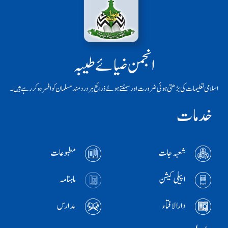
انجمن ضیائے طیبہ
اسلامی تعلیمات کی بڑھتی ہوئی ضرورت اور سمٹتے ہوئے ذرائع ہر دردمند مسلمان کو افسردہ کر رہے ہیں۔
خدمات
شعبہ جات
مطبوعات
اپیلی کیشن
ماہنامہ
دارالافتاء
مدارس