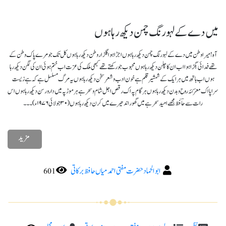
میں دے کے لہو رنگ چمن دیکھ رہا ہوں
آہ ! میرا وطن میں دے کے لہو رنگ چمن دیکھ رہا ہوں اجڑا ہوا گلزار وطن دیکھ رہا ہوں کل تک جو مرے پاک وطن کے
تھے فدائی بگڑا ہوا اب ان کا چلن دیکھ رہا ہوں محبوب جو رکھتے تھے کبھی ملک کی عزت اب ختم ہوئی ان کی لگن دیکھ رہا
ہوں اب ہاتھ میں ہر ایک کے شمشیر قلم ہے خون ادب و شعر سخن دیکھ رہا ہوں یہ مرگ مسلسل ہے کہ ہے زیست
سراپا اک معرکئہ روح و بدن دیکھ رہا ہوں ہر گام پہ اک رقص اجل شام وسحر ہے ہر موڑ پہ میں دارورسن دیکھ رہا ہوں اس
رات سے حاؔفظ مجھے امید سحر ہے میں گھور اندھیرے میں کرن دیکھ رہا ہوں (۳۰ جولائی ۱۹۷۶ء)۔۔۔
مزید
ابو الحماد حضرت مفتی احمد میاں حافظ برکاتی