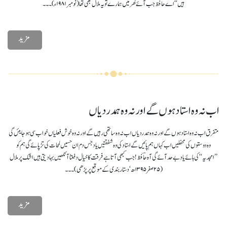
ہیں ‘‘ اے حاؔفظ جب آئے گھر میں ہمارے تو یہ ملال بھی تھا (نومبر ۱۹۸۱ء)۔۔۔
مزید
اب نہ وہ استاد ہوں گےاور نہ وہ ہمدردیاں
متفرق اب نہ وہ استاد ہوں گےاور نہ وہ ہمدردیاں اب نہ وہ ساتھی رہیں گے اور نہ وہ خوش فعلیاں خواب سی ہوجایئں گی
وہ دوستوں کی محفلیں اب کہاں ہم پائیں گے استاد کی وہ شفقتیں یاد جس دم ان حسیں لمحات کی تڑپائے گی ہم کو
’’امجدیہ‘‘ کی ہائے یاد بے حد آئے گی آہ حاؔفظ! جب کبھی آتا ہے فرقت کا خیال دفعتاً آنکھیں بہا دیتی ہیں اشک پر ملال
(۲۵ صفر ۱۳۹۵ھ ‘ دستار بندی کے موقع پر پڑھی )۔۔۔
مزید