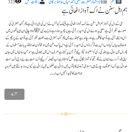
نظم
ابو الحماد حضرت مفتی احمد میاں حافظ برکاتی
برکات محل
323
ہم اہل سنن نے اک آواز اٹھائی ہے
سنی کے دل کی آواز ہم اہل سنن نے اک آواز اٹھائی ہے لَبَّیْکْ کہا جس نے اس کی ہی بڑائی ہے پھر گنبد خضریٰ کی
صورت نظر آئی ہے معنی یہ ہوئے دل کی امید بر آئی ہے پرچم یہ ہمارا ہے لَارَیْبْ نبی ﷺ والا چابی ان ہی ہاتھوں میں
اس واسطے آئی ہے توحید کا کلمہ ہے اور چاند ہے جھنڈے میں پھر گنبد خضریٰ سے رفعت نظر آئی ہے توحید کے پرچم کے
اوصاف بیاں کیا ہوں اس سے تو کروڑوں کی امید بر آئی ہے اس پاک وطن میں ہو قانون خدا نافذ یہ بات مسلماں کے
پھر دل میں سمائی ہے اللہ کی رسی کو مضبوط ‘ پکڑ لیجے قرآن یہ کہتا ہے صرف اس میں بھلائی ہے مومن رَہِ ایماں میں جان
اپنی فدا کردے ایمان نے پھر تجھ کو آواز لگائی ہے باطل کو مٹانا ہے اب فیصلہ کر لیجے اک سمت ہے بے دینی اک سمت
خدائی ہے اک ڈھونگ رچاتے ہیں اسلامی تساوی کا باتوں میں بڑائی ہے فعلوں میں بُرائی ہے کیوں روز بدلتے ہیں نعرہ یہ
جماعت کا شاید انہیں اب ا۔۔۔
مزید