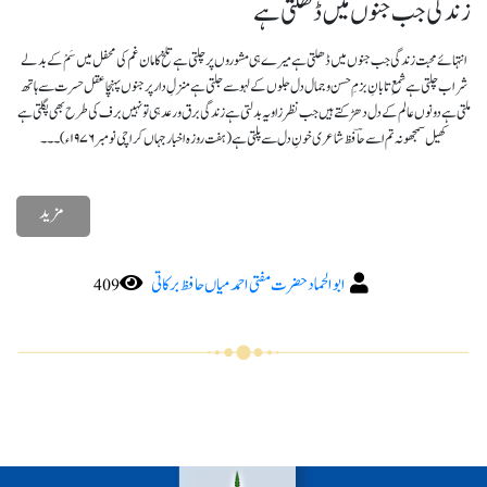
زندگی جب جنوں میں ڈھلتی ہے
انتہائے محبت زندگی جب جنوں میں ڈھلتی ہے میرے ہی مشوروں پر چلتی ہے تلخ کا مان غم کی محفل میں سَمْ کے بدلے
شراب چلتی ہے شمعِ تابانِ بزمِ حسن و جمال دل جلوں کے لہو سے جلتی ہے منزلِ دار پر جنوں پہنچا عقل حسرت سے ہاتھ
ملتی ہے دونوں عالم کے دل دھڑکتے ہیں جب نظر زاویہ بدلتی ہے زندگی برق و رعد ہی تو نہیں برف کی طرح بھی پگلتی ہے
کھیل سمجھو نہ تم اسے حاؔفظ شاعری خونِ دل سے پلتی ہے (ہفت روزہ اخبار جہاں کراچی نومبر ۱۹۷۶ء)۔۔۔
مزید
ابو الحماد حضرت مفتی احمد میاں حافظ برکاتی