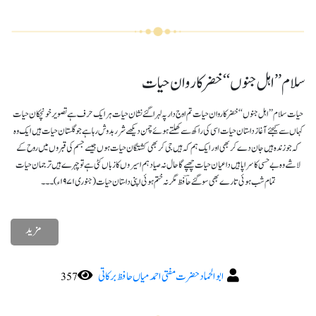
سلام ’’اہل جنوں‘‘ خضر کاروان حیات
حیات سلام ’’اہل جنوں‘‘ خضر کاروان حیات تم اوج دار پہ لہرا گئے نشان حیات ہر ایک حرف ہے تصویر خونچکان حیات
کہاں سے کیجئے آغاز داستان حیات اسی کی راکھ سے کھلتے ہوئے چمن دیکھے شرر بدوش رہا ہے جو گلستان حیات ہیں ایک وہ
کہ جو زندہ ہیں جان دے کر بھی اور ایک ہم کہ ہیں جی کر بھی کشتگان حیات ہوں جیسے جسم کی قبروں میں روح کے
لاشے وہ بے حسی کا سراپا ہیں داعیان حیات چھپے گا حال نہ صیاد ہم اسیروں کا زباں کٹی ہے تو چہرے ہیں ترجمان حیات
تمام شب ہوئی تارے بھی سوگئے حاؔفظ مگر نہ ختم ہوئی اپنی داستان حیات (جنوری ۱۹۷۱ء)۔۔۔
مزید
ابو الحماد حضرت مفتی احمد میاں حافظ برکاتی