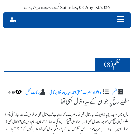
/ Saturday, 08 August,2026
نظم (8)
نظم
ابو الحماد حضرت مفتی احمد میاں حافظ برکاتی
برکات محل
408
سفید رخ پہ جو ان کے سیاہ خال بھی تھا
حال و خال سفید رخ پہ جو ان کے سیاہ خال بھی تھا نہ صرف یہ کہ وہ نایاب ‘ بے مثال بھی تھا خزاں کے بعد بہار آئی تو ہوا
معلوم فراق تلخ سہی ‘ موجب وصال بھی تھا یہ بے خودی تھی کہ فرزانگی خدا جانے؟ زباں پہ نام تو دل میں ترا خیال بھی تھا
جو آئے میرے جنازے پہ سرخ جوڑے میں گلے میں ان کے پڑا ریشمی رومال بھی تھا وہ اب کہیں گے کہ ہم ’’جارہے