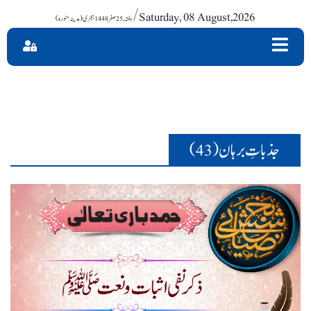
/ Saturday, 08 August,2026
جذباتِ برہان (43)